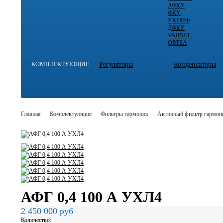
АФКУ
ФКУ
УКРМФ
ДФКУ
VARSET
ORTEA
КОМПЛЕКТУЮЩИЕ
Регуляторы
Конденсаторы
Главная
Комплектующие
Фильтры гармоник
Активный фильтр гармон
АФГ 0,4 100 А УХЛ4
2 450 000
руб
Количество: