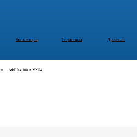
Контакторы
Тиристоры
Дроссели
ик
АФГ 0,4 100 А УХЛ4