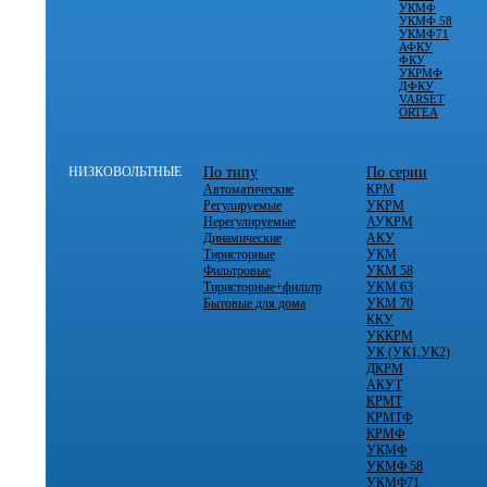
УКМФ
УКМФ 58
УКМФ71
АФКУ
ФКУ
УКРМФ
ДФКУ
VARSET
ORTEA
НИЗКОВОЛЬТНЫЕ
По типу
По серии
Автоматические
КРМ
Регулируемые
УКРМ
Нерегулируемые
АУКРМ
Динамические
АКУ
Тиристорные
УКМ
Фильтровые
УКМ 58
Тиристорные+фильтр
УКМ 63
Бытовые для дома
УКМ 70
ККУ
УККРМ
УК (УК1,УК2)
ДКРМ
АКУТ
КРМТ
КРМТФ
КРМФ
УКМФ
УКМФ 58
УКМФ71