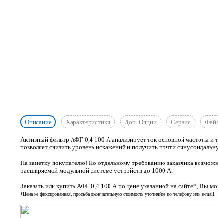
Описание
Характеристики
Доп. Опции
Сервис
Фай
Активный фильтр АФГ 0,4 100 А анализирует ток основной частоты и т
позволяет снизить уровень искажений и получить почти синусоидальн
На заметку покупателю! По отдельному требованию заказчика возможн
расширяемой модульной системе устройств до 1000 A.
Заказать или купить АФГ 0,4 100 А по цене указанной на сайте*, Вы мо
*Цена не фиксированная, просьба окончательную стоимость уточняйте по телефону или e-mail.