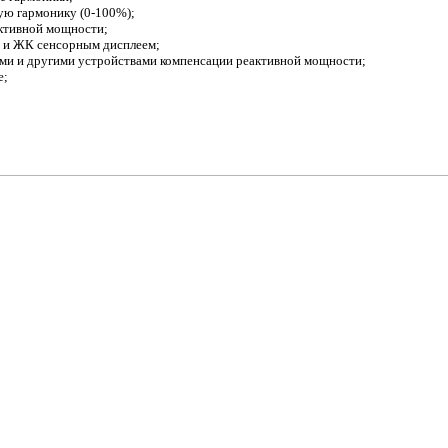
ую гармонику (0-100%);
ктивной мощности;
а и ЖК сенсорным дисплеем;
ми и другими устройствами компенсации реактивной мощности;
е;