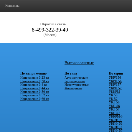
Контакты
Обратная связь
8-499-322-39-49
(Москва)
Высоковольтные
По напряжению
По типу
По серии
Напряжение 0,23 кв
Автоматические
УКРЛ 56
Напряжение 0,38 кв
Регулируемые
УКРП 56
Напряжение 0,4 кв
Нерегулируемые
УКРЛ 57
Напряжение 0,44 кв
Фильтровые
УКРП 57
Напряжение 0,50 кв
УККРМ
Напряжение 0,52 кв
УК 56
Напряжение 0,69 кв
УК 57
УКЛ 56
УКП 56
УКЛ 57
УКП 57
УККРМФ
УКЛФ 56
УКПФ 56
УКЛФ 57
УКПФ 57