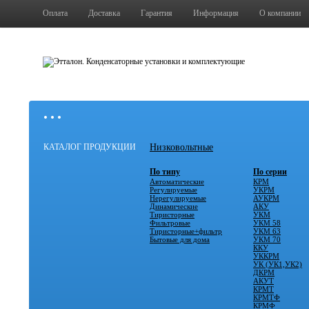
Оплата
Доставка
Гарантия
Информация
О компании
• • •
КАТАЛОГ ПРОДУКЦИИ
Низковольтные
По типу
По серии
Автоматические
КРМ
Регулируемые
УКРМ
Нерегулируемые
АУКРМ
Динамические
АКУ
Тиристорные
УКМ
Фильтровые
УКМ 58
Тиристорные+фильтр
УКМ 63
Бытовые для дома
УКМ 70
ККУ
УККРМ
УК (УК1,УК2)
ДКРМ
АКУТ
КРМТ
КРМТФ
КРМФ