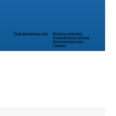
Трансформаторы тока
Фильтры гармоник
Активный фильтр гармоник
Фильтрокомпенсующие
установки