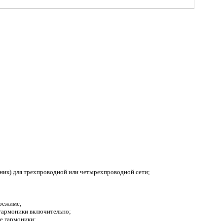
ик) для трехпроводной или четырехпроводной сети;
режиме;
гармоники включительно;
е гармоники;