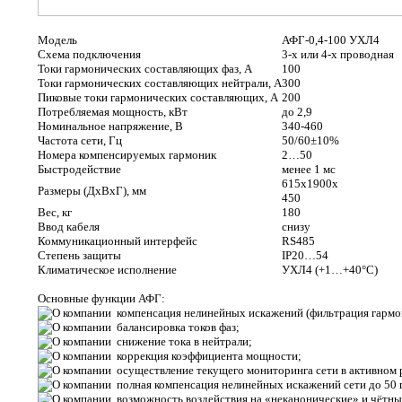
Модель
АФГ-0,4-100 УХЛ4
Схема подключения
3-х или 4-х проводная
Токи гармонических составляющих фаз, А
100
Токи гармонических составляющих нейтрали, А
300
Пиковые токи гармонических составляющих, А
200
Потребляемая мощность, кВт
до 2,9
Номинальное напряжение, В
340-460
Частота сети, Гц
50/60±10%
Номера компенсируемых гармоник
2…50
Быстродействие
менее 1 мс
615х1900х
Размеры (ДхВхГ), мм
450
Вес, кг
180
Ввод кабеля
снизу
Коммуникационный интерфейс
RS485
Степень защиты
IP20…54
Климатическое исполнение
УХЛ4 (+1…+40°С)
Основные функции АФГ:
компенсация нелинейных искажений (фильтрация гармон
балансировка токов фаз;
снижение тока в нейтрали;
коррекция коэффициента мощности;
осуществление текущего мониторинга сети в активном 
полная компенсация нелинейных искажений сети до 50 
возможность воздействия на «неканонические» и чётны