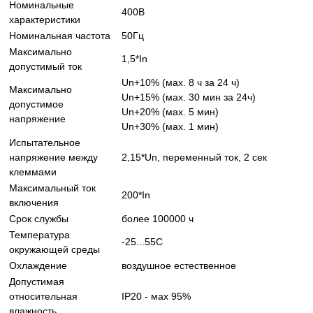
Номинальные
400В
характеристики
Номинальная частота
50Гц
Максимально
1,5*In
допустимый ток
Un+10% (мах. 8 ч за 24 ч)
Максимально
Un+15% (мах. 30 мин за 24ч)
допустимое
Un+20% (мах. 5 мин)
напряжение
Un+30% (мах. 1 мин)
Испытательное
напряжение между
2,15*Un, переменный ток, 2 сек
клеммами
Максимальный ток
200*In
включения
Срок службы
более 100000 ч
Температура
-25...55С
окружающей среды
Охлаждение
воздушное естественное
Допустимая
относительная
IP20 - мах 95%
влажность