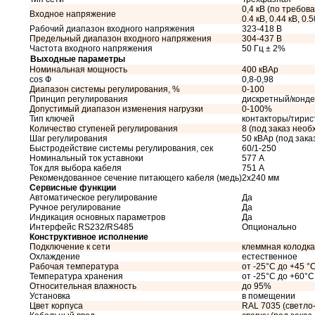
0,4 кВ (по требован
Входное напряжение
0.4 кВ, 0.44 кВ, 0.5
Рабочий диапазон входного напряжения
323-418 В
Предельный диапазон входного напряжения
304-437 В
Частота входного напряжения
50 Гц ± 2%
Выходные параметры
Номинальная мощность
400 кВАр
cos Ф
0,8-0,98
Диапазон системы регулирования, %
0-100
Принцип регулирования
дискретный/конд
Допустимый диапазон изменения нагрузки
0-100%
Тип ключей
контакторы/тири
Количество ступеней регулирования
8 (под заказ необ
Шаг регулирования
50 кВАр (под зак
Быстродействие системы регулирования, сек
60/1-250
Номинальный ток уставноки
577 А
Ток для выбора кабеля
751 А
Рекомендованное сечение питающего кабеля (медь)
2x240 мм
Сервисные функции
Автоматическое регулирование
Да
Ручное регулирование
Да
Индикация основных параметров
Да
Интерфейс RS232/RS485
Опционально
Конструктивное исполнение
Подключение к сети
клеммная колодка
Охлаждение
естественное
Рабочая температура
от -25°C до +45 °
Температура хранения
от -25°C до +60°C
Относительная влажность
до 95%
Установка
в помещении
Цвет корпуса
RAL 7035 (светло