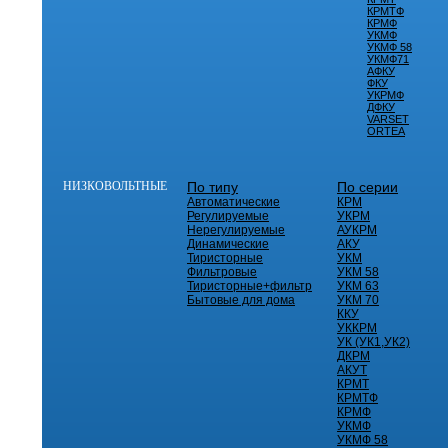
КРМТФ
КРМФ
УКМФ
УКМФ 58
УКМФ71
АФКУ
ФКУ
УКРМФ
ДФКУ
VARSET
ORTEA
НИЗКОВОЛЬТНЫЕ
По типу
По серии
Автоматические
КРМ
Регулируемые
УКРМ
Нерегулируемые
АУКРМ
Динамические
АКУ
Тиристорные
УКМ
Фильтровые
УКМ 58
Тиристорные+фильтр
УКМ 63
Бытовые для дома
УКМ 70
ККУ
УККРМ
УК (УК1,УК2)
ДКРМ
АКУТ
КРМТ
КРМТФ
КРМФ
УКМФ
УКМФ 58