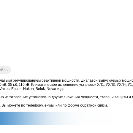
айлы
чатым) регулированием реактивной мощности. Диапазон выпускаемых мощностей
6 кВ, 10 кВ, 35 кВ, 110 кВ. Климатическое исполнение установок ХЛ1, УХЛ3, УХЛ4
mtec, Epcos, Nukon, Beluk, Novar и др.
о изготовление установок на другие значения мощности, степени защиты и 
, Вы можете по телефону, e-mail или по
форме обратной связи
.