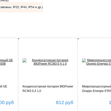
 снизу)
зможны: IP20, IP44, IP54 и др.)
Подробнее
Подробнее
ый GE
Конденсаторная батарея BIGPower
Микропроцессорный
RCM3 0,4 1,0
Gruppo Energia ST
00
руб
812
руб