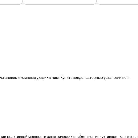
становок и комплектующих к ним.
Купить конденсаторные установки по...
ции реактивной мощности электрических приёмников индуктивного характера 