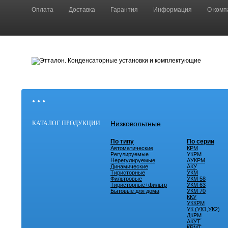
Оплата
Доставка
Гарантия
Информация
О комп
• • •
КАТАЛОГ ПРОДУКЦИИ
Низковольтные
По типу
По серии
Автоматические
КРМ
Регулируемые
УКРМ
Нерегулируемые
АУКРМ
Динамические
АКУ
Тиристорные
УКМ
Фильтровые
УКМ 58
Тиристорные+фильтр
УКМ 63
Бытовые для дома
УКМ 70
ККУ
УККРМ
УК (УК1,УК2)
ДКРМ
АКУТ
КРМТ