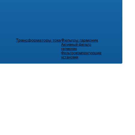
Трансформаторы тока
Фильтры гармоник
Активный фильтр
гармоник
Фильтрокомпенсующие
установки