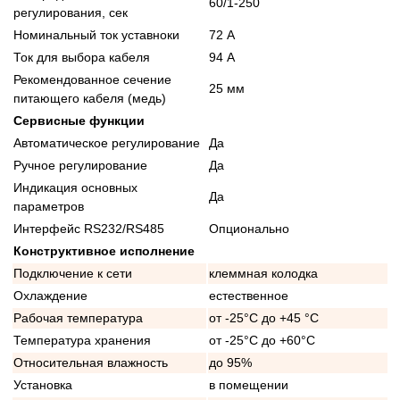
60/1-250
регулирования, сек
Номинальный ток уставноки
72 А
Ток для выбора кабеля
94 А
Рекомендованное сечение
25 мм
питающего кабеля (медь)
Сервисные функции
Автоматическое регулирование
Да
Ручное регулирование
Да
Индикация основных
Да
параметров
Интерфейс RS232/RS485
Опционально
Конструктивное исполнение
Подключение к сети
клеммная колодка
Охлаждение
естественное
Рабочая температура
от -25°C до +45 °C
Температура хранения
от -25°C до +60°C
Относительная влажность
до 95%
Установка
в помещении