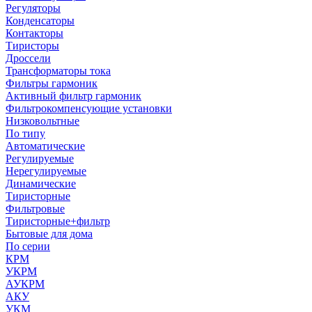
Регуляторы
Конденсаторы
Контакторы
Тиристоры
Дроссели
Трансформаторы тока
Фильтры гармоник
Активный фильтр гармоник
Фильтрокомпенсующие установки
Низковольтные
По типу
Автоматические
Регулируемые
Нерегулируемые
Динамические
Тиристорные
Фильтровые
Тиристорные+фильтр
Бытовые для дома
По серии
КРМ
УКРМ
АУКРМ
АКУ
УКМ