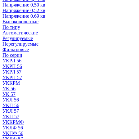
Напряжение 0,50 кв
Напряжение 0,52 кв
Напряжение 0,69 кв
Высоковольтные
По типу
Автоматические
Регулируемые
Нерегулируемые
Фильтровые
По серии
УКРЛ 56
УКРП 56
УКРЛ 57
УКРП 57
УККРМ
УК 56
УК 57
УКЛ 56
УКП 56
УКЛ 57
УКП 57
УККРМФ
УКЛФ 56
УКПФ 56
УКЛФ 57