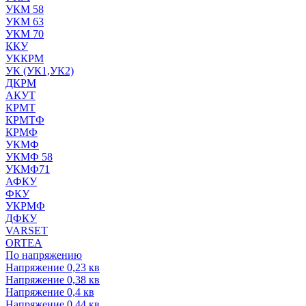
УКМ 58
УКМ 63
УКМ 70
ККУ
УККРМ
УК (УК1,УК2)
ДКРМ
АКУТ
КРМТ
КРМТФ
КРМФ
УКМФ
УКМФ 58
УКМФ71
АФКУ
ФКУ
УКРМФ
ДФКУ
VARSET
ORTEA
По напряжению
Напряжение 0,23 кв
Напряжение 0,38 кв
Напряжение 0,4 кв
Напряжение 0,44 кв