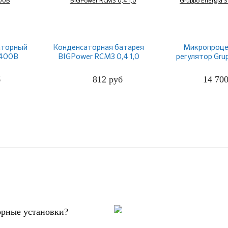
аторный
Конденсаторная батарея
Микропроце
 400В
BIGPower RCM3 0,4 1,0
регулятор Gru
STANDARD
б
812
руб
14 70
ПОДРОБНЕЕ
ПОДРО
орные установки?