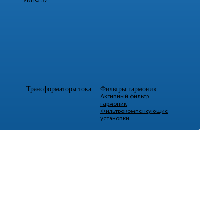
УКПФ 57
Трансформаторы тока
Фильтры гармоник
Активный фильтр
гармоник
Фильтрокомпенсующие
установки