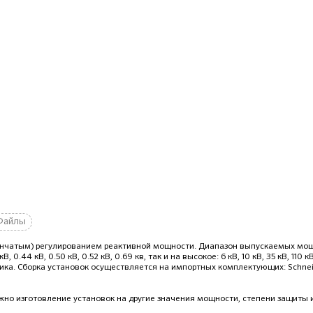
Файлы
пенчатым) регулированием реактивной мощности. Диапазон выпускаемых мо
В, 0.44 кВ, 0.50 кВ, 0.52 кВ, 0.69 кв, так и на высокое: 6 кВ, 10 кВ, 35 кВ, 110
чика. Сборка установок осуществляется на импортных комплектующих: Schneide
но изготовление установок на другие значения мощности, степени защиты и