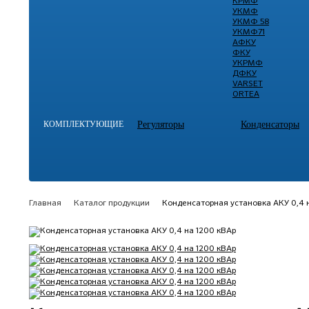
КРМФ
УКМФ
УКМФ 58
УКМФ71
АФКУ
ФКУ
УКРМФ
ДФКУ
VARSET
ORTEA
КОМПЛЕКТУЮЩИЕ
Регуляторы
Конденсаторы
Главная
Каталог продукции
Конденсаторная установка АКУ 0,4 