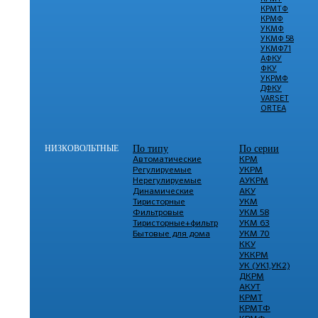
КРМТФ
КРМФ
УКМФ
УКМФ 58
УКМФ71
АФКУ
ФКУ
УКРМФ
ДФКУ
VARSET
ORTEA
НИЗКОВОЛЬТНЫЕ
По типу
По серии
Автоматические
КРМ
Регулируемые
УКРМ
Нерегулируемые
АУКРМ
Динамические
АКУ
Тиристорные
УКМ
Фильтровые
УКМ 58
Тиристорные+фильтр
УКМ 63
Бытовые для дома
УКМ 70
ККУ
УККРМ
УК (УК1,УК2)
ДКРМ
АКУТ
КРМТ
КРМТФ