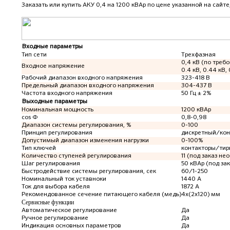
Заказать или купить АКУ 0,4 на 1200 кВАр
по цене указанной на сайте
Входные параметры
Тип сети
Трехфазная
0,4 кВ (по требо
Входное напряжение
0.4 кВ, 0.44 кВ, 
Рабочий диапазон входного напряжения
323-418 В
Предельный диапазон входного напряжения
304-437 В
Частота входного напряжения
50 Гц ± 2%
Выходные параметры
Номинальная мощность
1200 кВАр
cos Ф
0,8-0,98
Диапазон системы регулирования, %
0-100
Принцип регулирования
дискретный/ко
Допустимый диапазон изменения нагрузки
0-100%
Тип ключей
контакторы/тир
Количество ступеней регулирования
11 (под заказ н
Шаг регулирования
50 кВАр (под за
Быстродействие системы регулирования, сек
60/1-250
Номинальный ток уставноки
1440 А
Ток для выбора кабеля
1872 А
Рекомендованное сечение питающего кабеля (медь)
4x(2x120) мм
Сервисные функции
Автоматическое регулирование
Да
Ручное регулирование
Да
Индикация основных параметров
Да