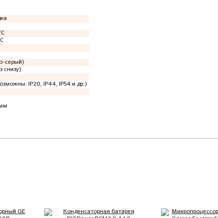
дка
°C
°C
о-серый)
з снизу)
озможны: IP20, IP44, IP54 и др.)
 мм