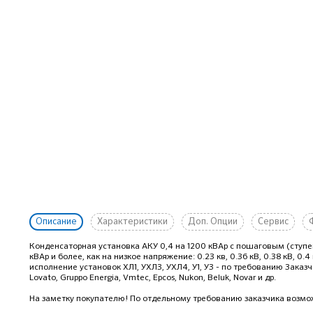
Описание
Характеристики
Доп. Опции
Сервис
Конденсаторная установка АКУ 0,4 на 1200 кВАр с пошаговым (сту
кВАр и более, как на низкое напряжение: 0.23 кв, 0.36 кВ, 0.38 кВ, 0.4 к
исполнение установок ХЛ1, УХЛ3, УХЛ4, У1, У3 - по требованию Заказ
Lovato, Gruppo Energia, Vmtec, Epcos, Nukon, Beluk, Novar и др.
На заметку покупателю! По отдельному требованию заказчика возмож