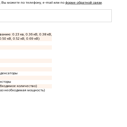
, Вы можете по телефону, e-mail или по
форме обратной связи
.
ванию: 0.23 кв, 0.36 кВ, 0.38 кВ,
0.50 кВ, 0.52 кВ, 0.69 кВ)
нденсаторы
исторы
еобходимое количество)
каз необходимая мощность)