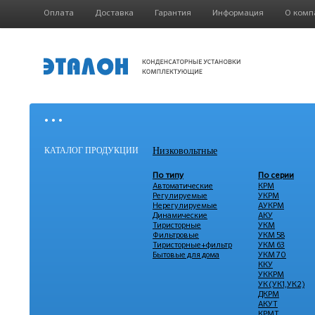
Оплата
Доставка
Гарантия
Информация
О комп
• • •
КАТАЛОГ ПРОДУКЦИИ
Низковольтные
По типу
По серии
Автоматические
КРМ
Регулируемые
УКРМ
Нерегулируемые
АУКРМ
Динамические
АКУ
Тиристорные
УКМ
Фильтровые
УКМ 58
Тиристорные+фильтр
УКМ 63
Бытовые для дома
УКМ 70
ККУ
УККРМ
УК (УК1,УК2)
ДКРМ
АКУТ
КРМТ