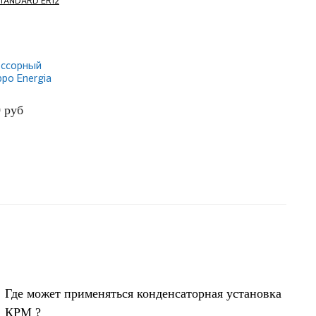
ссорный
ppo Energia
 ER12
0
руб
БНЕЕ
Где может применяться конденсаторная установка
КРМ ?