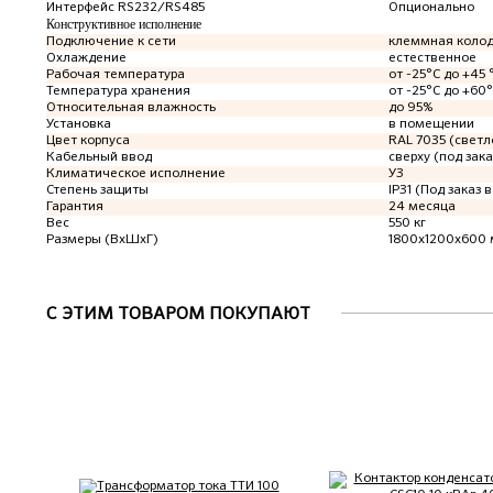
Интерфейс RS232/RS485
Опционально
Конструктивное исполнение
Подключение к сети
клеммная коло
Охлаждение
естественное
Рабочая температура
от -25°C до +45 
Температура хранения
от -25°C до +60
Относительная влажность
до 95%
Установка
в помещении
Цвет корпуса
RAL 7035 (светл
Кабельный ввод
сверху (под зака
Климатическое исполнение
У3
Степень защиты
IP31 (Под заказ в
Гарантия
24 месяца
Вес
550 кг
Размеры (ВхШхГ)
1800х1200х600
С ЭТИМ ТОВАРОМ ПОКУПАЮТ