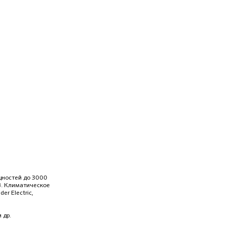
щностей до 3000
 кВ. Климатическое
r Electric,
 др.