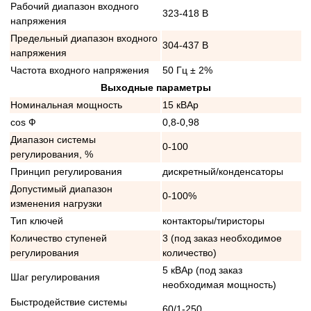
Рабочий диапазон входного
323-418 В
напряжения
Предельный диапазон входного
304-437 В
напряжения
Частота входного напряжения
50 Гц ± 2%
Выходные параметры
Номинальная мощность
15 кВАр
cos Ф
0,8-0,98
Диапазон системы
0-100
регулирования, %
Принцип регулирования
дискретный/конденсаторы
Допустимый диапазон
0-100%
изменения нагрузки
Тип ключей
контакторы/тиристоры
Количество ступеней
3 (под заказ необходимое
регулирования
количество)
5 кВАр (под заказ
Шаг регулирования
необходимая мощность)
Быстродействие системы
60/1-250