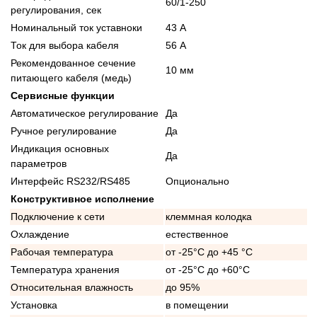
60/1-250
регулирования, сек
Номинальный ток уставноки
43 А
Ток для выбора кабеля
56 А
Рекомендованное сечение
10 мм
питающего кабеля (медь)
Сервисные функции
Автоматическое регулирование
Да
Ручное регулирование
Да
Индикация основных
Да
параметров
Интерфейс RS232/RS485
Опционально
Конструктивное исполнение
Подключение к сети
клеммная колодка
Охлаждение
естественное
Рабочая температура
от -25°C до +45 °C
Температура хранения
от -25°C до +60°C
Относительная влажность
до 95%
Установка
в помещении