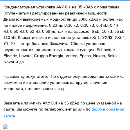
Конденсаторная установка АКУ 0,4 на 35 кВАр с пошаговым
(ступенчатым) регулированием реактивной мощности.
Диапазон выпускаемых мощностей до 3000 кВАр и более, как
на низкое напряжение: 0.23 кв, 0.36 кВ, 0.38 кВ, 0.4 кВ, 0.44
кВ, 0.50 кВ, 0.52 кВ, 0.69 кв, так и на высокое: 6 кВ, 10 кВ, 35 кВ,
110 кВ. Климатическое исполнение установок ХЛ1, УХЛ3, УХЛ4,
У1, У3 - по требованию Заказчика. Сборка установок
осуществляется на импортных комплектующих: Schneider
Electric, Lovato, Gruppo Energia, Vmtec, Epcos, Nukon, Beluk,
Novar и др.
На заметку покупателю! По отдельному требованию заказчика
возможно изготовление установок на другие значения
мощности, степени защиты и др.
Заказать или купить АКУ 0,4 на 35 кВАр
по цене указанной на
сайте, Вы можете по телефону, e-mail или по
форме обратной
связи
.