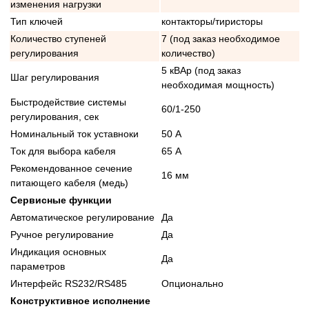
изменения нагрузки
Тип ключей
контакторы/тиристоры
Количество ступеней
7 (под заказ необходимое
регулирования
количество)
5 кВАр (под заказ
Шаг регулирования
необходимая мощность)
Быстродействие системы
60/1-250
регулирования, сек
Номинальный ток уставноки
50 А
Ток для выбора кабеля
65 А
Рекомендованное сечение
16 мм
питающего кабеля (медь)
Сервисные функции
Автоматическое регулирование
Да
Ручное регулирование
Да
Индикация основных
Да
параметров
Интерфейс RS232/RS485
Опционально
Конструктивное исполнение