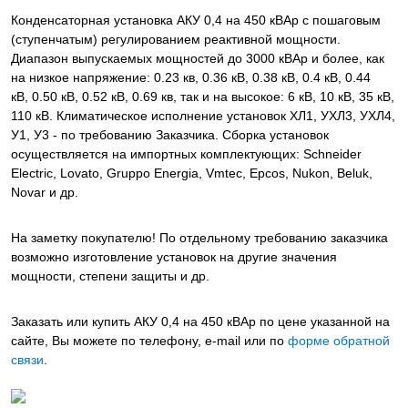
Конденсаторная установка АКУ 0,4 на 450 кВАр с пошаговым
(ступенчатым) регулированием реактивной мощности.
Диапазон выпускаемых мощностей до 3000 кВАр и более, как
на низкое напряжение: 0.23 кв, 0.36 кВ, 0.38 кВ, 0.4 кВ, 0.44
кВ, 0.50 кВ, 0.52 кВ, 0.69 кв, так и на высокое: 6 кВ, 10 кВ, 35 кВ,
110 кВ. Климатическое исполнение установок ХЛ1, УХЛ3, УХЛ4,
У1, У3 - по требованию Заказчика. Сборка установок
осуществляется на импортных комплектующих: Schneider
Electric, Lovato, Gruppo Energia, Vmtec, Epcos, Nukon, Beluk,
Novar и др.
На заметку покупателю! По отдельному требованию заказчика
возможно изготовление установок на другие значения
мощности, степени защиты и др.
Заказать или купить АКУ 0,4 на 450 кВАр
по цене указанной на
сайте, Вы можете по телефону, e-mail или по
форме обратной
связи
.