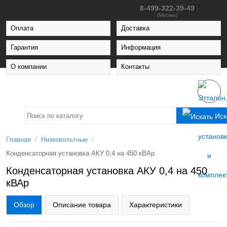
8-499-322-39-49
(Москва)
Оплата
Доставка
Гарантия
Информация
О компании
Контакты
Иск
/
/
Главная
Низковольтные
Конденсаторная установка АКУ 0,4 на 450 кВАр
Конденсаторная установка АКУ 0,4 на 450
кВАр
Обзор
Описание товара
Характеристики