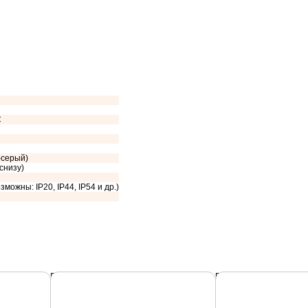
C
-серый)
 снизу)
зможны: IP20, IP44, IP54 и др.)
Подробнее
Подробнее