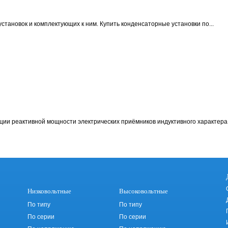
становок и комплектующих к ним.
Купить конденсаторные установки по...
ции реактивной мощности электрических приёмников индуктивного характера 
Низковольтные
Высоковольтные
По типу
По типу
По серии
По серии