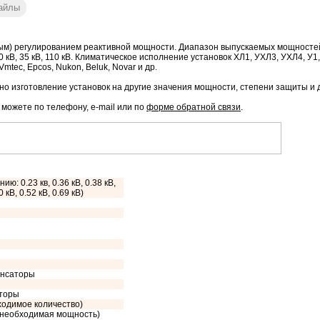
айлы
м) регулированием реактивной мощности. Диапазон выпускаемых мощностей до
6 кВ, 10 кВ, 35 кВ, 110 кВ. Климатическое исполнение установок ХЛ1, УХЛ3, УХЛ4
mtec, Epcos, Nukon, Beluk, Novar и др.
о изготовление установок на другие значения мощности, степени защиты и 
 можете по телефону, e-mail или по
форме обратной связи
.
ию: 0.23 кв, 0.36 кВ, 0.38 кВ,
0 кВ, 0.52 кВ, 0.69 кВ)
енсаторы
сторы
ходимое количество)
з необходимая мощность)