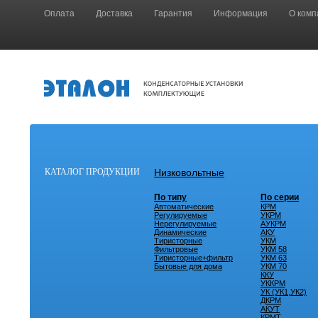
Оплата
Доставка
Гарантия
Информация
О комп
КАТАЛОГ ПРОДУКЦИИ
Низковольтные
По типу
По серии
Автоматические
КРМ
Регулируемые
УКРМ
Нерегулируемые
АУКРМ
Динамические
АКУ
Тиристорные
УКМ
Фильтровые
УКМ 58
Тиристорные+фильтр
УКМ 63
Бытовые для дома
УКМ 70
ККУ
УККРМ
УК (УК1,УК2)
ДКРМ
АКУТ
КРМТ