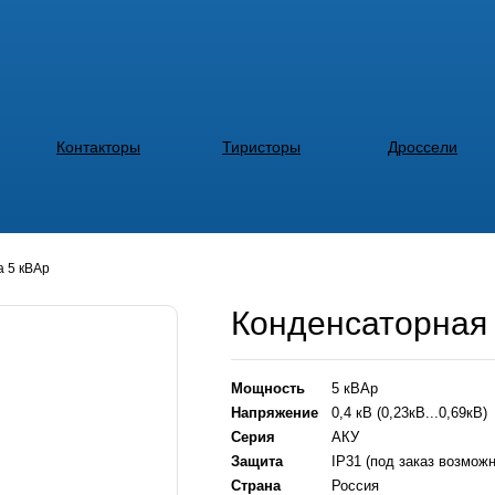
Контакторы
Тиристоры
Дроссели
а 5 кВАр
Конденсаторная 
Мощность
5 кВАр
Напряжение
0,4 кВ (0,23кВ...0,69кВ)
Серия
АКУ
Защита
IP31 (под заказ возмож
Страна
Россия