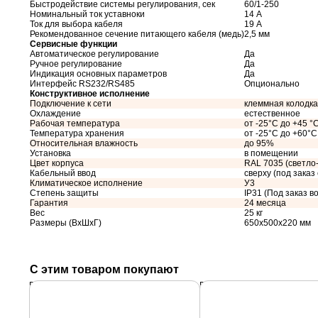
Быстродействие системы регулирования, сек
60/1-250
Номинальный ток уставноки
14 А
Ток для выбора кабеля
19 А
Рекомендованное сечение питающего кабеля (медь)
2,5 мм
Сервисные функции
Автоматическое регулирование
Да
Ручное регулирование
Да
Индикация основных параметров
Да
Интерфейс RS232/RS485
Опционально
Конструктивное исполнение
Подключение к сети
клеммная колодка
Охлаждение
естественное
Рабочая температура
от -25°C до +45 °
Температура хранения
от -25°C до +60°C
Относительная влажность
до 95%
Установка
в помещении
Цвет корпуса
RAL 7035 (светло
Кабельный ввод
сверху (под заказ
Климатическое исполнение
У3
Степень защиты
IP31 (Под заказ во
Гарантия
24 месяца
Вес
25 кг
Размеры (ВхШхГ)
650х500х220 мм
С этим товаром покупают
Подробнее
Подробнее