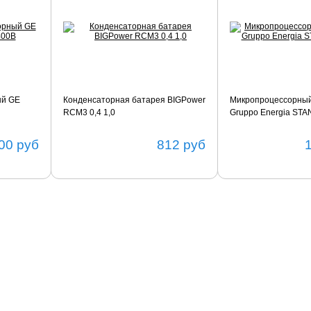
ый GE
Конденсаторная батарея BIGPower
Микропроцессорный
RCM3 0,4 1,0
Gruppo Energia ST
00
руб
812
руб