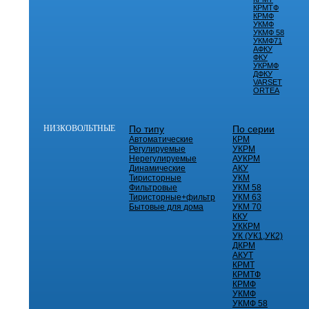
КРМТФ
КРМФ
УКМФ
УКМФ 58
УКМФ71
АФКУ
ФКУ
УКРМФ
ДФКУ
VARSET
ORTEA
НИЗКОВОЛЬТНЫЕ
По типу
По серии
Автоматические
КРМ
Регулируемые
УКРМ
Нерегулируемые
АУКРМ
Динамические
АКУ
Тиристорные
УКМ
Фильтровые
УКМ 58
Тиристорные+фильтр
УКМ 63
Бытовые для дома
УКМ 70
ККУ
УККРМ
УК (УК1,УК2)
ДКРМ
АКУТ
КРМТ
КРМТФ
КРМФ
УКМФ
УКМФ 58