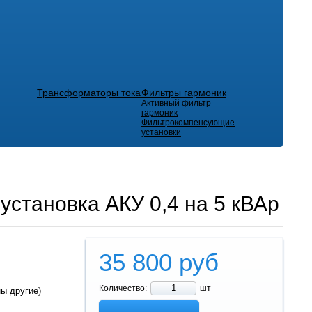
Трансформаторы тока
Фильтры гармоник
Активный фильтр
гармоник
Фильтрокомпенсующие
установки
установка АКУ 0,4 на 5 кВАр
35 800
руб
Количество:
шт
ны другие)