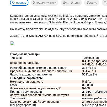
Описание
Характеристики
Доп. Опции
Сервис
Ф
Конденсаторная установка АКУ 0,4 на 5 кВАр с пошаговым (ступенчаты
0.38 кВ, 0.4 кВ, 0.44 кВ, 0.50 кВ, 0.52 кВ, 0.69 кв, так и на высокое: 
импортных комплектующих: Schneider Electric, Lovato, Gruppo Energia, V
На заметку покупателю! По отдельному требованию заказчика возможн
Заказать или купить АКУ 0,4 на 5 кВАр
по цене указанной на сайте, Вы
Входные параметры
Тип сети
Трехфазная
0,4 кВ (по требован
Входное напряжение
0.4 кВ, 0.44 кВ, 0.5
Рабочий диапазон входного напряжения
323-418 В
Предельный диапазон входного напряжения
304-437 В
Частота входного напряжения
50 Гц ± 2%
Выходные параметры
Номинальная мощность
5 кВАр
cos Ф
0,8-0,98
Диапазон системы регулирования, %
0-100
Принцип регулирования
дискретный/конд
Допустимый диапазон изменения нагрузки
0-100%
Тип ключей
контакторы/тири
Количество ступеней регулирования
2 (под заказ необ
Шаг регулирования
5 кВАр (под зака