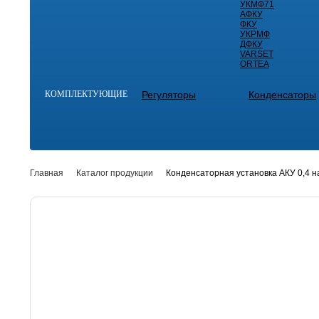
УКМФ71
АФКУ
ФКУ
УКРМФ
ДФКУ
VARSET
ORTEA
КОМПЛЕКТУЮЩИЕ
Регуляторы
Конденсаторы
Главная
Каталог продукции
Конденсаторная установка АКУ 0,4 н