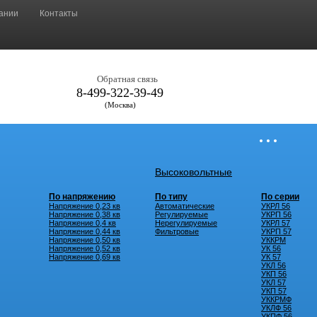
ании
Контакты
Обратная связь
8-499-322-39-49
(Москва)
• • •
Высоковольтные
По напряжению
По типу
По серии
Напряжение 0,23 кв
Автоматические
УКРЛ 56
Напряжение 0,38 кв
Регулируемые
УКРП 56
Напряжение 0,4 кв
Нерегулируемые
УКРЛ 57
Напряжение 0,44 кв
Фильтровые
УКРП 57
Напряжение 0,50 кв
УККРМ
Напряжение 0,52 кв
УК 56
Напряжение 0,69 кв
УК 57
УКЛ 56
УКП 56
УКЛ 57
УКП 57
УККРМФ
УКЛФ 56
УКПФ 56