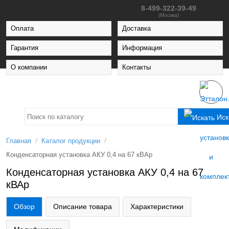
8-499-322-39-49
(Москва)
Оплата
Доставка
Гарантия
Информация
О компании
Контакты
Иск
/
/
Главная
Каталог продукции
Конденсаторная установка АКУ 0,4 на 67 кВАр
Конденсаторная установка АКУ 0,4 на 67
кВАр
Обзор
Описание товара
Характеристики