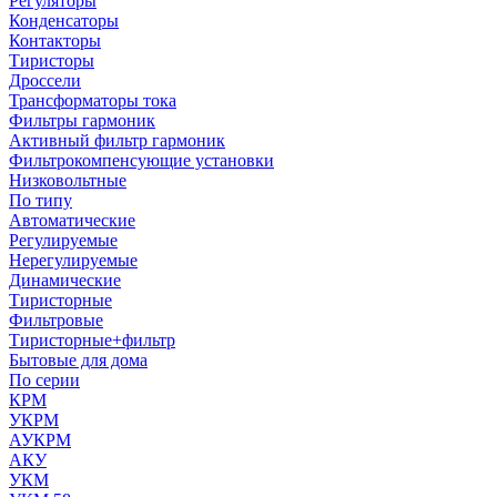
Регуляторы
Конденсаторы
Контакторы
Тиристоры
Дроссели
Трансформаторы тока
Фильтры гармоник
Активный фильтр гармоник
Фильтрокомпенсующие установки
Низковольтные
По типу
Автоматические
Регулируемые
Нерегулируемые
Динамические
Тиристорные
Фильтровые
Тиристорные+фильтр
Бытовые для дома
По серии
КРМ
УКРМ
АУКРМ
АКУ
УКМ