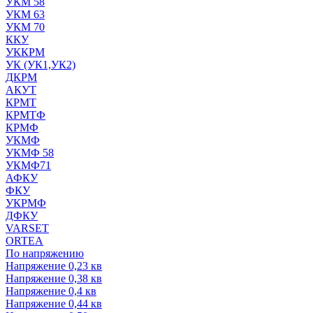
УКМ 58
УКМ 63
УКМ 70
ККУ
УККРМ
УК (УК1,УК2)
ДКРМ
АКУТ
КРМТ
КРМТФ
КРМФ
УКМФ
УКМФ 58
УКМФ71
АФКУ
ФКУ
УКРМФ
ДФКУ
VARSET
ORTEA
По напряжению
Напряжение 0,23 кв
Напряжение 0,38 кв
Напряжение 0,4 кв
Напряжение 0,44 кв