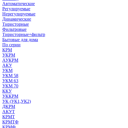
Автоматические
Регулируемые
Нерегулируемые
Динамические
Тиристорные
Фильтровые
Тиристорные+фильтр
Бытовые для дома
По серии
КРМ
УКРМ
АУКРМ
АКУ
УКМ
УКМ 58
УКМ 63
УКМ 70
ККУ
УККРМ
УК (УК1,УК2)
ДКРМ
АКУТ
КРМТ
КРМТФ
КРМФ