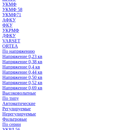
УКМФ
УКМФ 58
УКМФ71
АФКУ
ФКУ
УКРМФ
ДФКУ
VARSET
ORTEA
По напряжению
Напряжение 0,23 кв
Напряжение 0,38 кв
Напряжение 0,4 кв
Напряжение 0,44 кв
Напряжение 0,50 кв
Напряжение 0,52 кв
Напряжение 0,69 кв
Высоковольтные
По типу
Автоматические
Регулируемые
Нерегулируемые
Фильтровые
По серии
УКРЛ 56