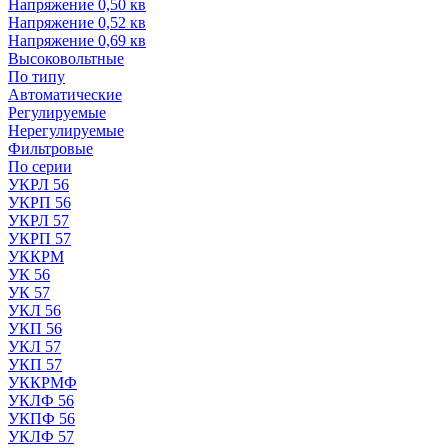
Напряжение 0,50 кв
Напряжение 0,52 кв
Напряжение 0,69 кв
Высоковольтные
По типу
Автоматические
Регулируемые
Нерегулируемые
Фильтровые
По серии
УКРЛ 56
УКРП 56
УКРЛ 57
УКРП 57
УККРМ
УК 56
УК 57
УКЛ 56
УКП 56
УКЛ 57
УКП 57
УККРМФ
УКЛФ 56
УКПФ 56
УКЛФ 57