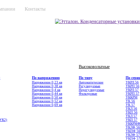
мпании
Контакты
Высоковольтные
и
По напряжению
По типу
По сери
Напряжение 0,23 кв
Автоматические
УКРЛ 56
Напряжение 0,38 кв
Регулируемые
УКРП 56
Напряжение 0,4 кв
Нерегулируемые
УКРЛ 57
Напряжение 0,44 кв
Фильтровые
УКРП 57
Напряжение 0,50 кв
УККРМ
Напряжение 0,52 кв
УК 56
Напряжение 0,69 кв
УК 57
УКЛ 56
УКП 56
УКЛ 57
УК2)
УКП 57
УККРМ
УКЛФ 56
УКПФ 5
УКЛФ 57
УКПФ 5