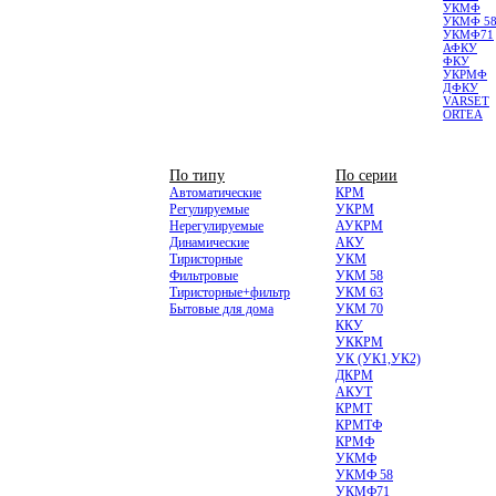
УКМФ
УКМФ 5
УКМФ71
АФКУ
ФКУ
УКРМФ
ДФКУ
VARSET
ORTEA
НИЗКОВОЛЬТНЫЕ
По типу
По серии
Автоматические
КРМ
Регулируемые
УКРМ
Нерегулируемые
АУКРМ
Динамические
АКУ
Тиристорные
УКМ
Фильтровые
УКМ 58
Тиристорные+фильтр
УКМ 63
Бытовые для дома
УКМ 70
ККУ
УККРМ
УК (УК1,УК2)
ДКРМ
АКУТ
КРМТ
КРМТФ
КРМФ
УКМФ
УКМФ 58
УКМФ71