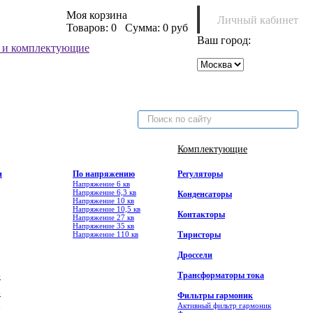
Моя корзина
Личный кабинет
Товаров:
0
Сумма:
0 руб
Ваш город:
Комплектующие
и
По напряжению
Регуляторы
Напряжение 6 кв
Напряжение 6,3 кв
Конденсаторы
Напряжение 10 кв
Напряжение 10,5 кв
Контакторы
Напряжение 27 кв
Напряжение 35 кв
Напряжение 110 кв
Тиристоры
Дроссели
Трансформаторы тока
Ф
6
Фильтры гармоник
Активный фильтр гармоник
7