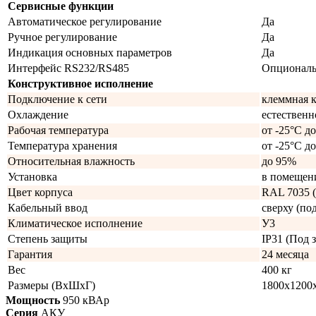
Сервисные функции
Автоматическое регулирование
Да
Ручное регулирование
Да
Индикация основных параметров
Да
Интерфейс RS232/RS485
Опционал
Конструктивное исполнение
Подключение к сети
клеммная 
Охлаждение
естественн
Рабочая температура
от -25°C д
Температура хранения
от -25°C д
Относительная влажность
до 95%
Установка
в помещен
Цвет корпуса
RAL 7035 (
Кабельный ввод
сверху (под
Климатическое исполнение
У3
Степень защиты
IP31 (Под з
Гарантия
24 месяца
Вес
400 кг
Размеры (ВхШхГ)
1800х1200
Мощность
950 кВАр
Серия
АКУ