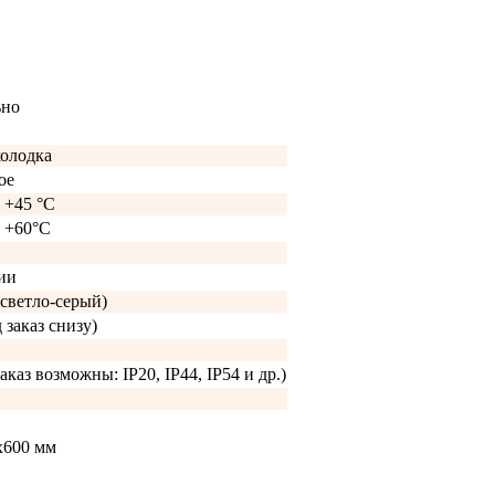
ьно
колодка
ое
о +45 °C
о +60°C
ии
светло-серый)
 заказ снизу)
аказ возможны: IP20, IP44, IP54 и др.)
х600 мм