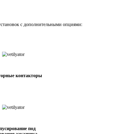
установок с дополнительными опциями:
торные контакторы
пусирование под
ования заказчика