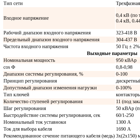
Тип сети
Трехфазная
0,4 кВ (по 
Входное напряжение
0.4 кВ, 0.4
Рабочий диапазон входного напряжения
323-418 В
Предельный диапазон входного напряжения
304-437 В
Частота входного напряжения
50 Гц ± 2%
Выходные параметры
Номинальная мощность
950 кВАр
cos Ф
0,8-0,98
Диапазон системы регулирования, %
0-100
Принцип регулирования
дискретны
Допустимый диапазон изменения нагрузки
0-100%
Тип ключей
контактор
Количество ступеней регулирования
11 (под за
Шаг регулирования
50 кВАр (п
Быстродействие системы регулирования, сек
60/1-250
Номинальный ток уставноки
1300 А
Ток для выбора кабеля
1690 А
Рекомендованное сечение питающего кабеля (медь)
3x(2x150) 