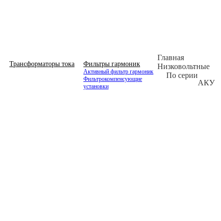
Главная
Трансформаторы тока
Фильтры гармоник
Низковольтные
Активный фильтр гармоник
По серии
Фильтрокомпенсующие
АКУ
установки