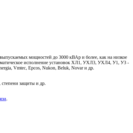
выпускаемых мощностей до 3000 кВАр и более, как на низкое
В. Климатическое исполнение установок ХЛ1, УХЛ3, УХЛ4, У1, У3 -
rgia, Vmtec, Epcos, Nukon, Beluk, Novar и др.
 степени защиты и др.
язи
.