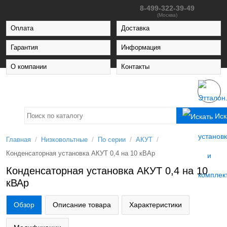
8-499-322-39-49
(Москва)
Оплата
Доставка
Гарантия
Информация
О компании
Контакты
Иск
/
/
/
/
Главная
Низковольтные
По серии
АКУТ
Конденсаторная установка АКУТ 0,4 на 10 кВАр
Конденсаторная установка АКУТ 0,4 на 10
кВАр
Обзор
Описание товара
Характеристики