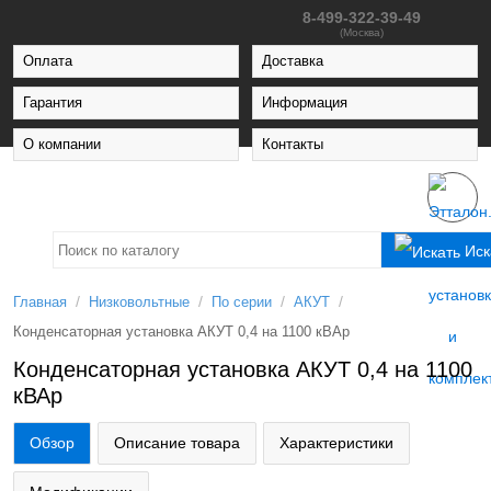
8-499-322-39-49
(Москва)
Оплата
Доставка
Гарантия
Информация
О компании
Контакты
Иск
/
/
/
/
Главная
Низковольтные
По серии
АКУТ
Конденсаторная установка АКУТ 0,4 на 1100 кВАр
Конденсаторная установка АКУТ 0,4 на 1100
кВАр
Обзор
Описание товара
Характеристики