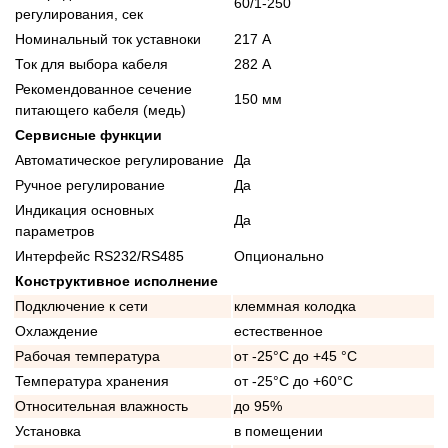
60/1-250
регулирования, сек
Номинальный ток уставноки
217 А
Ток для выбора кабеля
282 А
Рекомендованное сечение
150 мм
питающего кабеля (медь)
Сервисные функции
Автоматическое регулирование
Да
Ручное регулирование
Да
Индикация основных
Да
параметров
Интерфейс RS232/RS485
Опционально
Конструктивное исполнение
Подключение к сети
клеммная колодка
Охлаждение
естественное
Рабочая температура
от -25°C до +45 °C
Температура хранения
от -25°C до +60°C
Относительная влажность
до 95%
Установка
в помещении