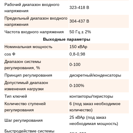
Рабочий диапазон входного
323-418 В
напряжения
Предельный диапазон входного
304-437 В
напряжения
Частота входного напряжения
50 Гц ± 2%
Выходные параметры
Номинальная мощность
150 кВАр
cos Ф
0,8-0,98
Диапазон системы
0-100
регулирования, %
Принцип регулирования
дискретный/конденсаторы
Допустимый диапазон
0-100%
изменения нагрузки
Тип ключей
контакторы/тиристоры
Количество ступеней
6 (под заказ необходимое
регулирования
количество)
25 кВАр (под заказ
Шаг регулирования
необходимая мощность)
Быстродействие системы