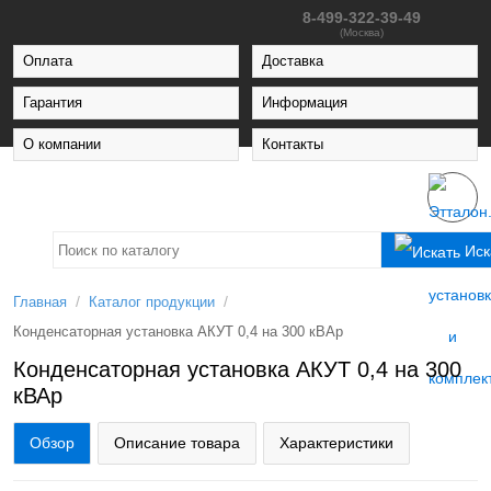
8-499-322-39-49
(Москва)
Оплата
Доставка
Гарантия
Информация
О компании
Контакты
Иск
/
/
Главная
Каталог продукции
Конденсаторная установка АКУТ 0,4 на 300 кВАр
Конденсаторная установка АКУТ 0,4 на 300
кВАр
Обзор
Описание товара
Характеристики