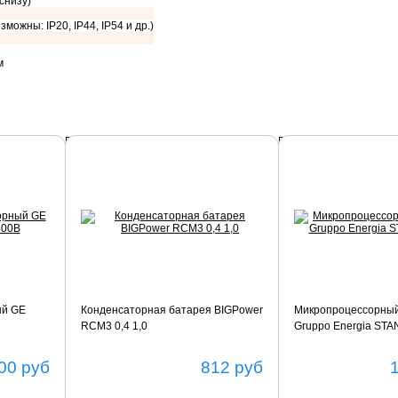
 снизу)
зможны: IP20, IP44, IP54 и др.)
м
Подробнее
Подробнее
ый GE
Конденсаторная батарея BIGPower
Микропроцессорный
RCM3 0,4 1,0
Gruppo Energia ST
00
руб
812
руб