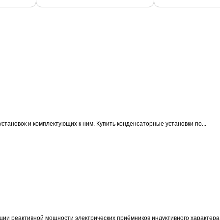
становок и комплектующих к ним.
Купить конденсаторные установки по...
ции реактивной мощности электрических приёмников индуктивного характера 