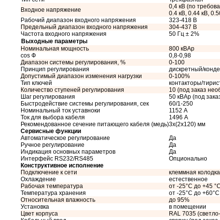
0,4 кВ (по требован
Входное напряжение
0.4 кВ, 0.44 кВ, 0.5
Рабочий диапазон входного напряжения
323-418 В
Предельный диапазон входного напряжения
304-437 В
Частота входного напряжения
50 Гц ± 2%
Выходные параметры
Номинальная мощность
800 кВАр
cos Ф
0,8-0,98
Диапазон системы регулирования, %
0-100
Принцип регулирования
дискретный/конд
Допустимый диапазон изменения нагрузки
0-100%
Тип ключей
контакторы/тири
Количество ступеней регулирования
10 (под заказ не
Шаг регулирования
50 кВАр (под зак
Быстродействие системы регулирования, сек
60/1-250
Номинальный ток уставноки
1152 А
Ток для выбора кабеля
1496 А
Рекомендованное сечение питающего кабеля (медь)
3x(2x120) мм
Сервисные функции
Автоматическое регулирование
Да
Ручное регулирование
Да
Индикация основных параметров
Да
Интерфейс RS232/RS485
Опционально
Конструктивное исполнение
Подключение к сети
клеммная колодка
Охлаждение
естественное
Рабочая температура
от -25°C до +45 °
Температура хранения
от -25°C до +60°C
Относительная влажность
до 95%
Установка
в помещении
Цвет корпуса
RAL 7035 (светло