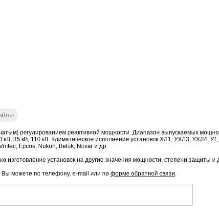
айлы
чатым) регулированием реактивной мощности. Диапазон выпускаемых мощностей
6 кВ, 10 кВ, 35 кВ, 110 кВ. Климатическое исполнение установок ХЛ1, УХЛ3, УХЛ4
mtec, Epcos, Nukon, Beluk, Novar и др.
о изготовление установок на другие значения мощности, степени защиты и 
, Вы можете по телефону, e-mail или по
форме обратной связи
.