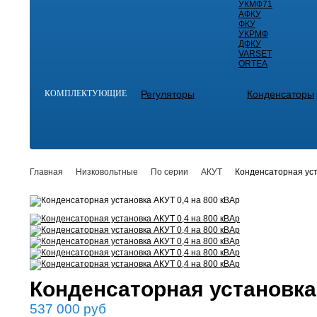
УКМФ71
АФКУ
ФКУ
УКРМФ
ДФКУ
VARSET
ORTEA
КОМПЛЕКТУЮЩИЕ
Регуляторы
Конденсаторы
Главная
Низковольтные
По серии
АКУТ
Конденсаторная уст
Конденсаторная установка 
537 000
руб