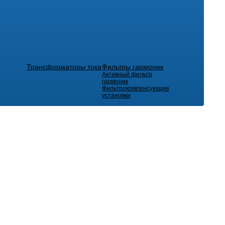
Трансформаторы тока
Фильтры гармоник
Активный фильтр
гармоник
Фильтрокомпенсующие
установки