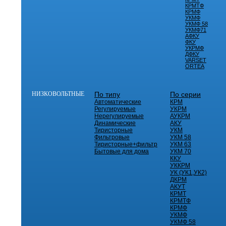
КРМТФ
КРМФ
УКМФ
УКМФ 58
УКМФ71
АФКУ
ФКУ
УКРМФ
ДФКУ
VARSET
ORTEA
НИЗКОВОЛЬТНЫЕ
По типу
По серии
Автоматические
КРМ
Регулируемые
УКРМ
Нерегулируемые
АУКРМ
Динамические
АКУ
Тиристорные
УКМ
Фильтровые
УКМ 58
Тиристорные+фильтр
УКМ 63
Бытовые для дома
УКМ 70
ККУ
УККРМ
УК (УК1,УК2)
ДКРМ
АКУТ
КРМТ
КРМТФ
КРМФ
УКМФ
УКМФ 58