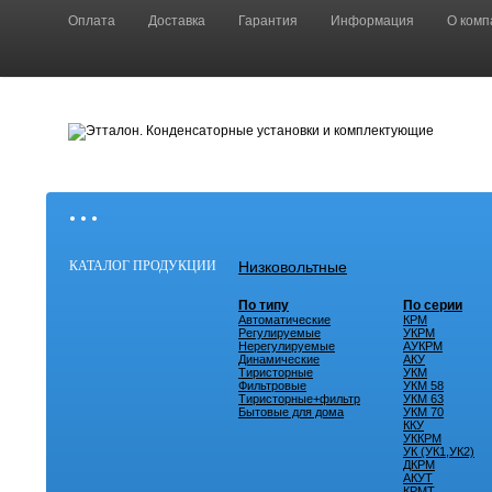
Оплата
Доставка
Гарантия
Информация
О комп
• • •
КАТАЛОГ ПРОДУКЦИИ
Низковольтные
По типу
По серии
Автоматические
КРМ
Регулируемые
УКРМ
Нерегулируемые
АУКРМ
Динамические
АКУ
Тиристорные
УКМ
Фильтровые
УКМ 58
Тиристорные+фильтр
УКМ 63
Бытовые для дома
УКМ 70
ККУ
УККРМ
УК (УК1,УК2)
ДКРМ
АКУТ
КРМТ