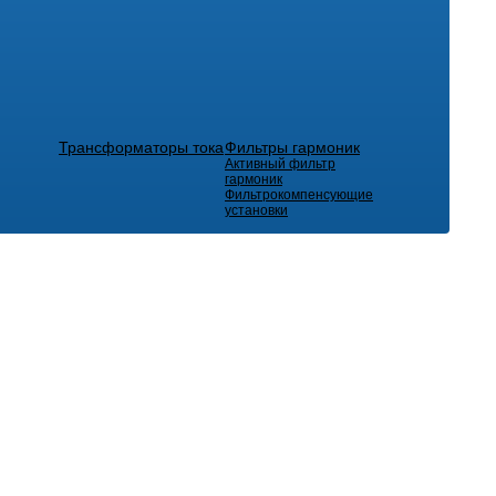
Трансформаторы тока
Фильтры гармоник
Активный фильтр
гармоник
Фильтрокомпенсующие
установки