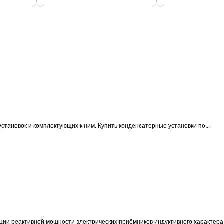
становок и комплектующих к ним.
Купить конденсаторные установки по...
ции реактивной мощности электрических приёмников индуктивного характера 