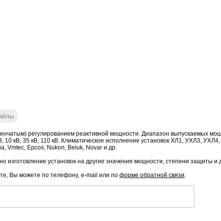
айлы
енчатым) регулированием реактивной мощности. Диапазон выпускаемых мощнос
ое: 6 кВ, 10 кВ, 35 кВ, 110 кВ. Климатическое исполнение установок ХЛ1, УХЛ3, 
, Vmtec, Epcos, Nukon, Beluk, Novar и др.
о изготовление установок на другие значения мощности, степени защиты и 
те, Вы можете по телефону, e-mail или по
форме обратной связи
.