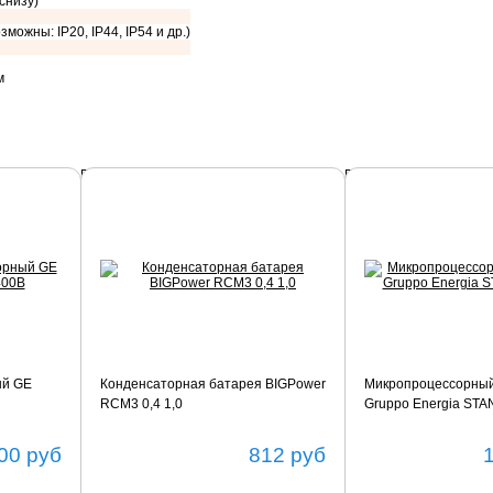
 снизу)
зможны: IP20, IP44, IP54 и др.)
м
Подробнее
Подробнее
ый GE
Конденсаторная батарея BIGPower
Микропроцессорный
RCM3 0,4 1,0
Gruppo Energia ST
00
руб
812
руб