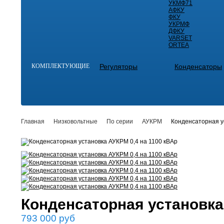
УКМФ71
АФКУ
ФКУ
УКРМФ
ДФКУ
VARSET
ORTEA
КОМПЛЕКТУЮЩИЕ
Регуляторы
Конденсаторы
Главная
Низковольтные
По серии
АУКРМ
Конденсаторная у
Конденсаторная установка
793 000
руб