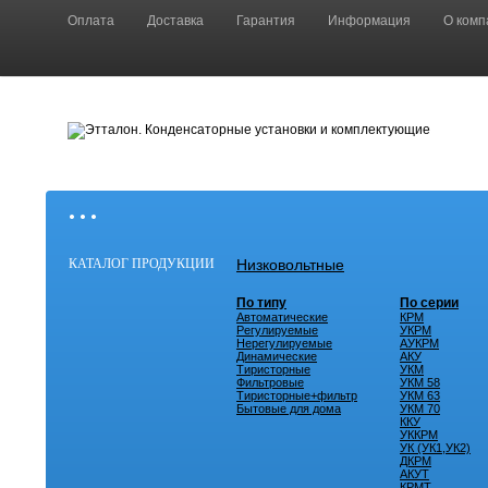
Оплата
Доставка
Гарантия
Информация
О комп
• • •
КАТАЛОГ ПРОДУКЦИИ
Низковольтные
По типу
По серии
Автоматические
КРМ
Регулируемые
УКРМ
Нерегулируемые
АУКРМ
Динамические
АКУ
Тиристорные
УКМ
Фильтровые
УКМ 58
Тиристорные+фильтр
УКМ 63
Бытовые для дома
УКМ 70
ККУ
УККРМ
УК (УК1,УК2)
ДКРМ
АКУТ
КРМТ