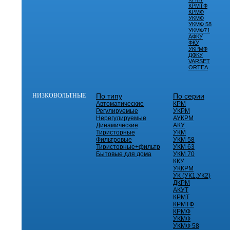
КРМТФ
КРМФ
УКМФ
УКМФ 58
УКМФ71
АФКУ
ФКУ
УКРМФ
ДФКУ
VARSET
ORTEA
НИЗКОВОЛЬТНЫЕ
По типу
По серии
Автоматические
КРМ
Регулируемые
УКРМ
Нерегулируемые
АУКРМ
Динамические
АКУ
Тиристорные
УКМ
Фильтровые
УКМ 58
Тиристорные+фильтр
УКМ 63
Бытовые для дома
УКМ 70
ККУ
УККРМ
УК (УК1,УК2)
ДКРМ
АКУТ
КРМТ
КРМТФ
КРМФ
УКМФ
УКМФ 58