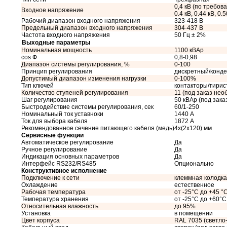
0,4 кВ (по требован
Входное напряжение
0.4 кВ, 0.44 кВ, 0.5
Рабочий диапазон входного напряжения
323-418 В
Предельный диапазон входного напряжения
304-437 В
Частота входного напряжения
50 Гц ± 2%
Выходные параметры
Номинальная мощность
1100 кВАр
cos Ф
0,8-0,98
Диапазон системы регулирования, %
0-100
Принцип регулирования
дискретный/конд
Допустимый диапазон изменения нагрузки
0-100%
Тип ключей
контакторы/тири
Количество ступеней регулирования
11 (под заказ нео
Шаг регулирования
50 кВАр (под зак
Быстродействие системы регулирования, сек
60/1-250
Номинальный ток уставноки
1440 А
Ток для выбора кабеля
1872 А
Рекомендованное сечение питающего кабеля (медь)
4x(2x120) мм
Сервисные функции
Автоматическое регулирование
Да
Ручное регулирование
Да
Индикация основных параметров
Да
Интерфейс RS232/RS485
Опционально
Конструктивное исполнение
Подключение к сети
клеммная колодка
Охлаждение
естественное
Рабочая температура
от -25°C до +45 °
Температура хранения
от -25°C до +60°C
Относительная влажность
до 95%
Установка
в помещении
Цвет корпуса
RAL 7035 (светло