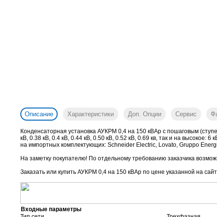
Описание
Характеристики
Доп. Опции
Сервис
Ф
Конденсаторная установка АУКРМ 0,4 на 150 кВАр с пошаговым (ступе
кВ, 0.38 кВ, 0.4 кВ, 0.44 кВ, 0.50 кВ, 0.52 кВ, 0.69 кв, так и на высок
на импортных комплектующих: Schneider Electric, Lovato, Gruppo Energia
На заметку покупателю! По отдельному требованию заказчика возможн
Заказать или купить АУКРМ 0,4 на 150 кВАр
по цене указанной на сайт
Входные параметры
Тип сети
Трехфазная