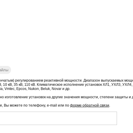
айлы
нчатым) регулированием реактивной мощности. Диапазон выпускаемых мощност
ое: 6 кВ, 10 кВ, 35 кВ, 110 кВ. Климатическое исполнение установок ХЛ1, УХЛ3, 
, Vmtec, Epcos, Nukon, Beluk, Novar и др.
о изготовление установок на другие значения мощности, степени защиты и 
е, Вы можете по телефону, e-mail или по
форме обратной связи
.