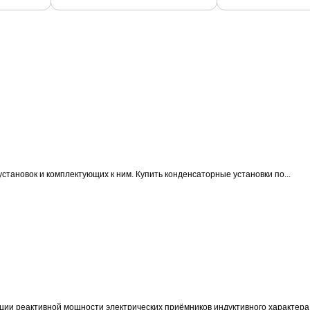
становок и комплектующих к ним.
Купить конденсаторные установки по...
ции реактивной мощности электрических приёмников индуктивного характера 