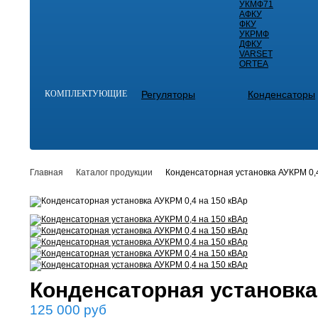
УКМФ71
АФКУ
ФКУ
УКРМФ
ДФКУ
VARSET
ORTEA
КОМПЛЕКТУЮЩИЕ
Регуляторы
Конденсаторы
Главная
Каталог продукции
Конденсаторная установка АУКРМ 0,
Конденсаторная установка
125 000
руб