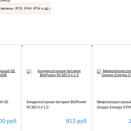
 снизу)
зможны: IP20, IP44, IP54 и др.)
Подробнее
Подробнее
ый GE
Конденсаторная батарея BIGPower
Микропроцессорный
RCM3 0,4 1,0
Gruppo Energia ST
00
руб
812
руб