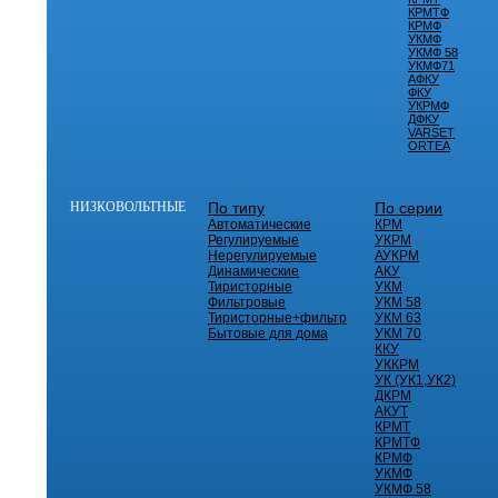
КРМТФ
КРМФ
УКМФ
УКМФ 58
УКМФ71
АФКУ
ФКУ
УКРМФ
ДФКУ
VARSET
ORTEA
НИЗКОВОЛЬТНЫЕ
По типу
По серии
Автоматические
КРМ
Регулируемые
УКРМ
Нерегулируемые
АУКРМ
Динамические
АКУ
Тиристорные
УКМ
Фильтровые
УКМ 58
Тиристорные+фильтр
УКМ 63
Бытовые для дома
УКМ 70
ККУ
УККРМ
УК (УК1,УК2)
ДКРМ
АКУТ
КРМТ
КРМТФ
КРМФ
УКМФ
УКМФ 58