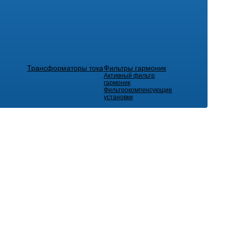
Трансформаторы тока
Фильтры гармоник
Активный фильтр
гармоник
Фильтрокомпенсующие
установки