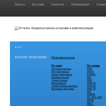
Оплата
Доставка
Гарантия
Информация
О комп
• • •
КАТАЛОГ ПРОДУКЦИИ
Низковольтные
По типу
По серии
Автоматические
КРМ
Регулируемые
УКРМ
Нерегулируемые
АУКРМ
Динамические
АКУ
Тиристорные
УКМ
Фильтровые
УКМ 58
Тиристорные+фильтр
УКМ 63
Бытовые для дома
УКМ 70
ККУ
УККРМ
УК (УК1,УК2)
ДКРМ
АКУТ
КРМТ