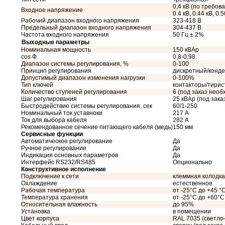
0,4 кВ (по требован
Входное напряжение
0.4 кВ, 0.44 кВ, 0.5
Рабочий диапазон входного напряжения
323-418 В
Предельный диапазон входного напряжения
304-437 В
Частота входного напряжения
50 Гц ± 2%
Выходные параметры
Номинальная мощность
150 кВАр
cos Ф
0,8-0,98
Диапазон системы регулирования, %
0-100
Принцип регулирования
дискретный/конд
Допустимый диапазон изменения нагрузки
0-100%
Тип ключей
контакторы/тири
Количество ступеней регулирования
6 (под заказ необ
Шаг регулирования
25 кВАр (под зак
Быстродействие системы регулирования, сек
60/1-250
Номинальный ток уставноки
217 А
Ток для выбора кабеля
282 А
Рекомендованное сечение питающего кабеля (медь)
150 мм
Сервисные функции
Автоматическое регулирование
Да
Ручное регулирование
Да
Индикация основных параметров
Да
Интерфейс RS232/RS485
Опционально
Конструктивное исполнение
Подключение к сети
клеммная колодка
Охлаждение
естественное
Рабочая температура
от -25°C до +45 °
Температура хранения
от -25°C до +60°C
Относительная влажность
до 95%
Установка
в помещении
Цвет корпуса
RAL 7035 (светло