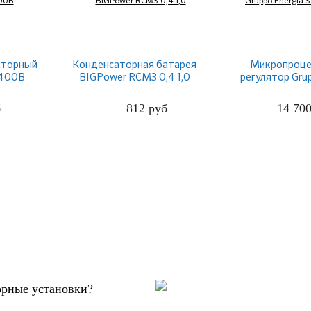
аторный
Конденсаторная батарея
Микропроце
 400В
BIGPower RCM3 0,4 1,0
регулятор Gru
STANDARD
б
812
руб
14 70
ПОДРОБНЕЕ
ПОДРО
орные установки?