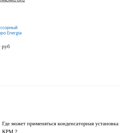
ссорный
ppo Energia
 ER12
0
руб
БНЕЕ
Где может применяться конденсаторная установка
КРМ ?