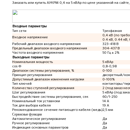
Заказать или купить АУКРМ 0,4 на 5 кВАр
по цене указанной на сайте
Входные параметры
Тип сети
Трехфазная
0,4 кВ (по требо
Входное напряжение
0.4 кВ, 0.44 кВ, 
Рабочий диапазон входного напряжения
323-418 В
Предельный диапазон входного напряжения
304-437 В
Частота входного напряжения
50 Гц ± 2%
Выходные параметры
Номинальная мощность
5 кВАр
cos Ф
0,8-0,98
Диапазон системы регулирования, %
0-100
Принцип регулирования
дискретный/ко
Допустимый диапазон изменения нагрузки
0-100%
Тип ключей
контакторы/тир
Количество ступеней регулирования
2 (под заказ не
Шаг регулирования
5 кВАр (под зак
Быстродействие системы регулирования, сек
60/1-250
Номинальный ток уставноки
14 А
Ток для выбора кабеля
19 А
Рекомендованное сечение питающего кабеля (медь)
2,5 мм
Сервисные функции
Автоматическое регулирование
Да
Ручное регулирование
Да
Индикация основных параметров
Да