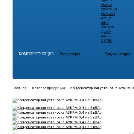
КРМФ
УКМФ
УКМФ 58
УКМФ71
АФКУ
ФКУ
УКРМФ
ДФКУ
VARSET
ORTEA
КОМПЛЕКТУЮЩИЕ
Регуляторы
Конденсаторы
Главная
Каталог продукции
Конденсаторная установка АУКРМ 0,