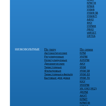
КРМТФ
КРМФ
УКМФ
УКМФ 58
УКМФ71
АФКУ
ФКУ
УКРМФ
ДФКУ
VARSET
ORTEA
НИЗКОВОЛЬТНЫЕ
По типу
По серии
Автоматические
КРМ
Регулируемые
УКРМ
Нерегулируемые
АУКРМ
Динамические
АКУ
Тиристорные
УКМ
Фильтровые
УКМ 58
Тиристорные+фильтр
УКМ 63
Бытовые для дома
УКМ 70
ККУ
УККРМ
УК (УК1,УК2)
ДКРМ
АКУТ
КРМТ
КРМТФ