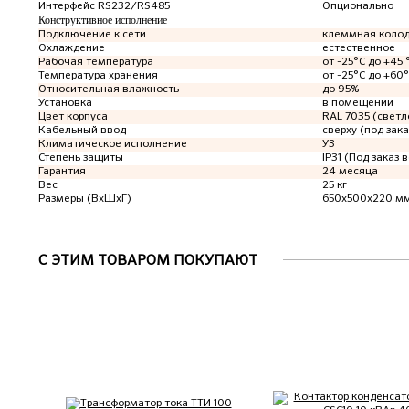
Интерфейс RS232/RS485
Опционально
Конструктивное исполнение
Подключение к сети
клеммная коло
Охлаждение
естественное
Рабочая температура
от -25°C до +45 
Температура хранения
от -25°C до +60
Относительная влажность
до 95%
Установка
в помещении
Цвет корпуса
RAL 7035 (светл
Кабельный ввод
сверху (под зака
Климатическое исполнение
У3
Степень защиты
IP31 (Под заказ в
Гарантия
24 месяца
Вес
25 кг
Размеры (ВхШхГ)
650х500х220 м
С ЭТИМ ТОВАРОМ ПОКУПАЮТ