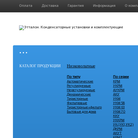
Оплата
Доставка
Гарантия
Информация
О комп
• • •
КАТАЛОГ ПРОДУКЦИИ
Низковольтные
По типу
По серии
Автоматические
КРМ
Регулируемые
УКРМ
Нерегулируемые
АУКРМ
Динамические
АКУ
Тиристорные
УКМ
Фильтровые
УКМ 58
Тиристорные+фильтр
УКМ 63
Бытовые для дома
УКМ 70
ККУ
УККРМ
УК (УК1,УК2)
ДКРМ
АКУТ
КРМТ