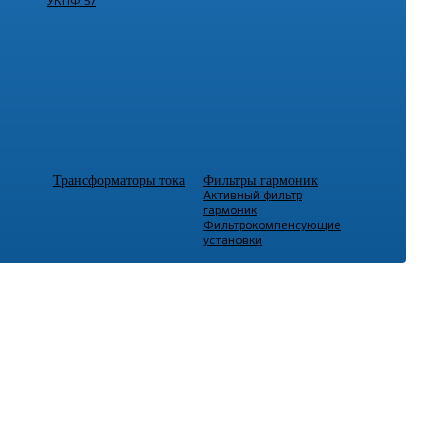
УКПФ 57
Трансформаторы тока
Фильтры гармоник
Активный фильтр
гармоник
Фильтрокомпенсующие
установки