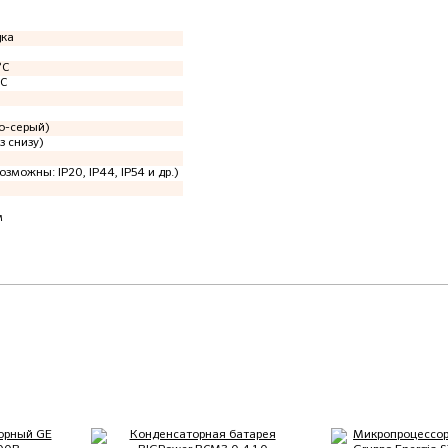
дка
°C
°C
о-серый)
з снизу)
озможны: IP20, IP44, IP54 и др.)
м