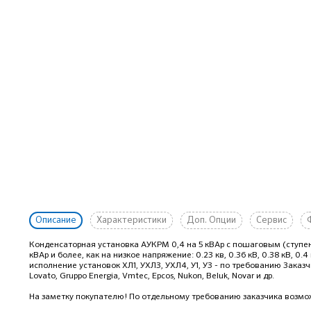
Описание
Характеристики
Доп. Опции
Сервис
Конденсаторная установка АУКРМ 0,4 на 5 кВАр с пошаговым (ступ
кВАр и более, как на низкое напряжение: 0.23 кв, 0.36 кВ, 0.38 кВ, 0.4 к
исполнение установок ХЛ1, УХЛ3, УХЛ4, У1, У3 - по требованию Заказ
Lovato, Gruppo Energia, Vmtec, Epcos, Nukon, Beluk, Novar и др.
На заметку покупателю! По отдельному требованию заказчика возмож