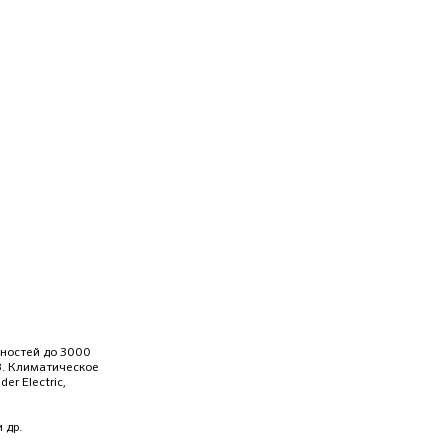
ностей до 3000
 кВ. Климатическое
r Electric,
 др.