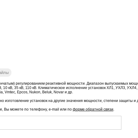
айлы
нчатым) регулированием реактивной мощности. Диапазон выпускаемых мощност
ое: 6 кВ, 10 кВ, 35 кВ, 110 кВ. Климатическое исполнение установок ХЛ1, УХЛ3, 
, Vmtec, Epcos, Nukon, Beluk, Novar и др.
о изготовление установок на другие значения мощности, степени защиты и 
е, Вы можете по телефону, e-mail или по
форме обратной связи
.