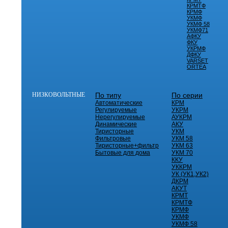
КРМТФ
КРМФ
УКМФ
УКМФ 58
УКМФ71
АФКУ
ФКУ
УКРМФ
ДФКУ
VARSET
ORTEA
НИЗКОВОЛЬТНЫЕ
По типу
По серии
Автоматические
КРМ
Регулируемые
УКРМ
Нерегулируемые
АУКРМ
Динамические
АКУ
Тиристорные
УКМ
Фильтровые
УКМ 58
Тиристорные+фильтр
УКМ 63
Бытовые для дома
УКМ 70
ККУ
УККРМ
УК (УК1,УК2)
ДКРМ
АКУТ
КРМТ
КРМТФ
КРМФ
УКМФ
УКМФ 58