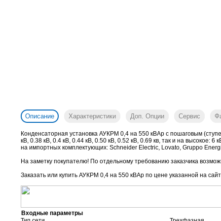
Описание
Характеристики
Доп. Опции
Сервис
Ф
Конденсаторная установка АУКРМ 0,4 на 550 кВАр с пошаговым (ступе
кВ, 0.38 кВ, 0.4 кВ, 0.44 кВ, 0.50 кВ, 0.52 кВ, 0.69 кв, так и на высок
на импортных комплектующих: Schneider Electric, Lovato, Gruppo Energia
На заметку покупателю! По отдельному требованию заказчика возможн
Заказать или купить АУКРМ 0,4 на 550 кВАр
по цене указанной на сайт
Входные параметры
Тип сети
Трехфазная