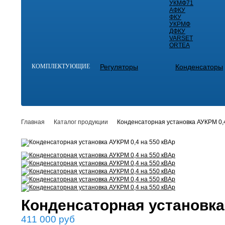
УКМФ71
АФКУ
ФКУ
УКРМФ
ДФКУ
VARSET
ORTEA
КОМПЛЕКТУЮЩИЕ
Регуляторы
Конденсаторы
Главная
Каталог продукции
Конденсаторная установка АУКРМ 0,
Конденсаторная установка
411 000
руб