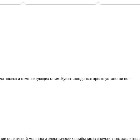
становок и комплектующих к ним.
Купить конденсаторные установки по...
ции реактивной мощности электрических приёмников индуктивного характера 