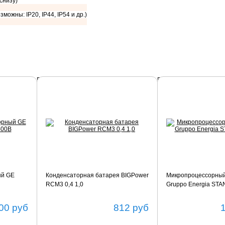
 снизу)
зможны: IP20, IP44, IP54 и др.)
Подробнее
Подробнее
ый GE
Конденсаторная батарея BIGPower
Микропроцессорный
RCM3 0,4 1,0
Gruppo Energia ST
00
руб
812
руб