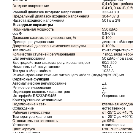
0,4 кВ (по требован
Входное напряжение
0.4 кВ, 0.44 кВ, 0.5
Рабочий диапазон входного напряжения
323-418 В
Предельный диапазон входного напряжения
304-437 В
Частота входного напряжения
50 Гц ± 2%
Выходные параметры
Номинальная мощность
550 кВАр
cos Ф
0,8-0,98
Диапазон системы регулирования, %
0-100
Принцип регулирования
дискретный/конд
Допустимый диапазон изменения нагрузки
0-100%
Тип ключей
контакторы/тири
Количество ступеней регулирования
7 (под заказ необ
Шаг регулирования
50 кВАр (под зак
Быстродействие системы регулирования, сек
60/1-250
Номинальный ток уставноки
794 А
Ток для выбора кабеля
1033 А
Рекомендованное сечение питающего кабеля (медь)
2x(2x120) мм
Сервисные функции
Автоматическое регулирование
Да
Ручное регулирование
Да
Индикация основных параметров
Да
Интерфейс RS232/RS485
Опционально
Конструктивное исполнение
Подключение к сети
клеммная колодка
Охлаждение
естественное
Рабочая температура
от -25°C до +45 °
Температура хранения
от -25°C до +60°C
Относительная влажность
до 95%
Установка
в помещении
Цвет корпуса
RAL 7035 (светло