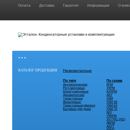
Оплата
Доставка
Гарантия
Информация
О комп
• • •
КАТАЛОГ ПРОДУКЦИИ
Низковольтные
По типу
По серии
Автоматические
КРМ
Регулируемые
УКРМ
Нерегулируемые
АУКРМ
Динамические
АКУ
Тиристорные
УКМ
Фильтровые
УКМ 58
Тиристорные+фильтр
УКМ 63
Бытовые для дома
УКМ 70
ККУ
УККРМ
УК (УК1,УК2)
ДКРМ
АКУТ
КРМТ