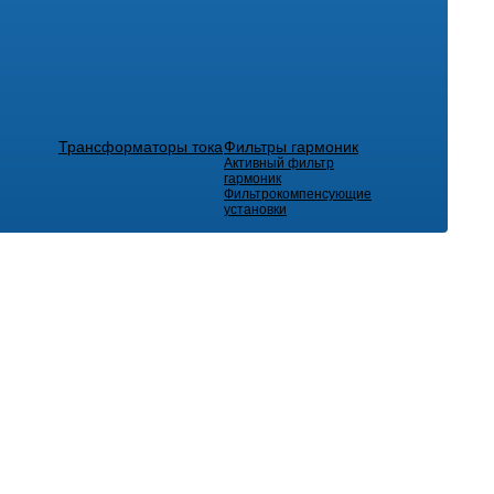
Трансформаторы тока
Фильтры гармоник
Активный фильтр
гармоник
Фильтрокомпенсующие
установки