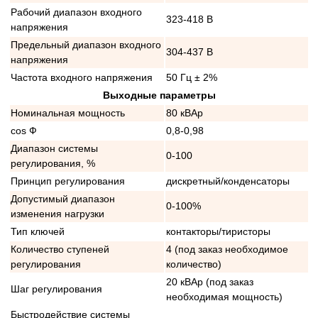
Рабочий диапазон входного
323-418 В
напряжения
Предельный диапазон входного
304-437 В
напряжения
Частота входного напряжения
50 Гц ± 2%
Выходные параметры
Номинальная мощность
80 кВАр
cos Ф
0,8-0,98
Диапазон системы
0-100
регулирования, %
Принцип регулирования
дискретный/конденсаторы
Допустимый диапазон
0-100%
изменения нагрузки
Тип ключей
контакторы/тиристоры
Количество ступеней
4 (под заказ необходимое
регулирования
количество)
20 кВАр (под заказ
Шаг регулирования
необходимая мощность)
Быстродействие системы