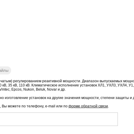
айлы
чатым) регулированием реактивной мощности. Диапазон выпускаемых мощностей
6 кВ, 10 кВ, 35 кВ, 110 кВ. Климатическое исполнение установок ХЛ1, УХЛ3, УХЛ4
mtec, Epcos, Nukon, Beluk, Novar и др.
о изготовление установок на другие значения мощности, степени защиты и 
, Вы можете по телефону, e-mail или по
форме обратной связи
.