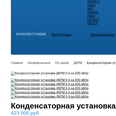
УКМФ71
АФКУ
ФКУ
УКРМФ
ДФКУ
VARSET
ORTEA
КОМПЛЕКТУЮЩИЕ
Регуляторы
Конденсаторы
Главная
Низковольтные
По серии
ДКРМ
Конденсаторная ус
Конденсаторная установка
423 000
руб