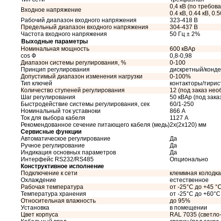
0,4 кВ (по требован
Входное напряжение
0.4 кВ, 0.44 кВ, 0.5
Рабочий диапазон входного напряжения
323-418 В
Предельный диапазон входного напряжения
304-437 В
Частота входного напряжения
50 Гц ± 2%
Выходные параметры
Номинальная мощность
600 кВАр
cos Ф
0,8-0,98
Диапазон системы регулирования, %
0-100
Принцип регулирования
дискретный/конд
Допустимый диапазон изменения нагрузки
0-100%
Тип ключей
контакторы/тири
Количество ступеней регулирования
12 (под заказ не
Шаг регулирования
50 кВАр (под зак
Быстродействие системы регулирования, сек
60/1-250
Номинальный ток уставноки
866 А
Ток для выбора кабеля
1127 А
Рекомендованное сечение питающего кабеля (медь)
2x(2x120) мм
Сервисные функции
Автоматическое регулирование
Да
Ручное регулирование
Да
Индикация основных параметров
Да
Интерфейс RS232/RS485
Опционально
Конструктивное исполнение
Подключение к сети
клеммная колодка
Охлаждение
естественное
Рабочая температура
от -25°C до +45 °
Температура хранения
от -25°C до +60°C
Относительная влажность
до 95%
Установка
в помещении
Цвет корпуса
RAL 7035 (светло