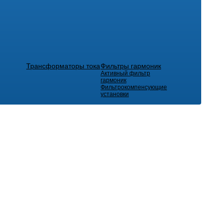
Трансформаторы тока
Фильтры гармоник
Активный фильтр
гармоник
Фильтрокомпенсующие
установки