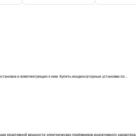
становок и комплектующих к ним.
Купить конденсаторные установки по...
ции реактивной мощности электрических приёмников индуктивного характера 