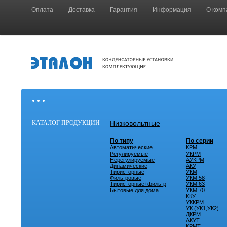
Оплата
Доставка
Гарантия
Информация
О комп
• • •
КАТАЛОГ ПРОДУКЦИИ
Низковольтные
По типу
По серии
Автоматические
КРМ
Регулируемые
УКРМ
Нерегулируемые
АУКРМ
Динамические
АКУ
Тиристорные
УКМ
Фильтровые
УКМ 58
Тиристорные+фильтр
УКМ 63
Бытовые для дома
УКМ 70
ККУ
УККРМ
УК (УК1,УК2)
ДКРМ
АКУТ
КРМТ