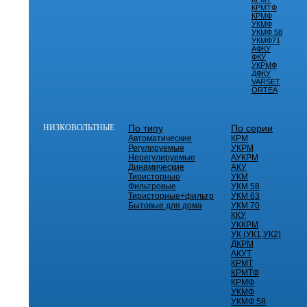
КРМТФ
КРМФ
УКМФ
УКМФ 58
УКМФ71
АФКУ
ФКУ
УКРМФ
ДФКУ
VARSET
ORTEA
НИЗКОВОЛЬТНЫЕ
По типу
По серии
Автоматические
КРМ
Регулируемые
УКРМ
Нерегулируемые
АУКРМ
Динамические
АКУ
Тиристорные
УКМ
Фильтровые
УКМ 58
Тиристорные+фильтр
УКМ 63
Бытовые для дома
УКМ 70
ККУ
УККРМ
УК (УК1,УК2)
ДКРМ
АКУТ
КРМТ
КРМТФ
КРМФ
УКМФ
УКМФ 58