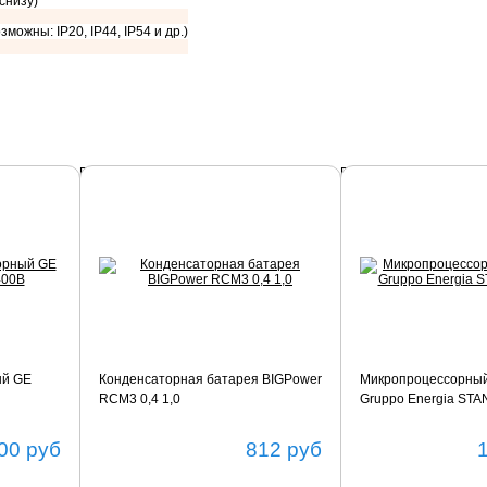
 снизу)
зможны: IP20, IP44, IP54 и др.)
Подробнее
Подробнее
ый GE
Конденсаторная батарея BIGPower
Микропроцессорный
RCM3 0,4 1,0
Gruppo Energia ST
00
руб
812
руб