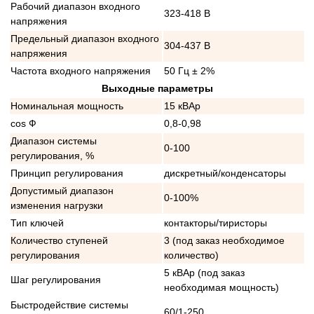
Рабочий диапазон входного
323-418 В
напряжения
Предельный диапазон входного
304-437 В
напряжения
Частота входного напряжения
50 Гц ± 2%
Выходные параметры
Номинальная мощность
15 кВАр
cos Ф
0,8-0,98
Диапазон системы
0-100
регулирования, %
Принцип регулирования
дискретный/конденсаторы
Допустимый диапазон
0-100%
изменения нагрузки
Тип ключей
контакторы/тиристоры
Количество ступеней
3 (под заказ необходимое
регулирования
количество)
5 кВАр (под заказ
Шаг регулирования
необходимая мощность)
Быстродействие системы
60/1-250