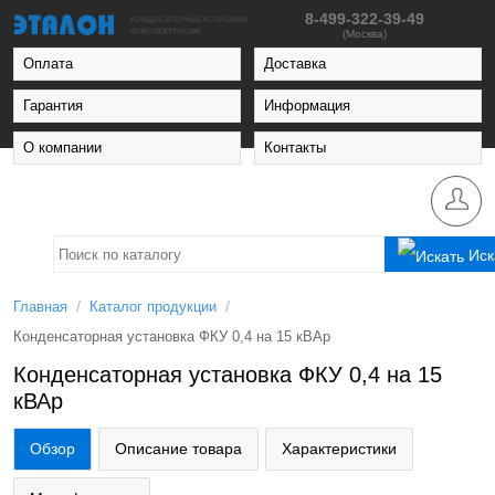
8-499-322-39-49
(Москва)
Оплата
Доставка
Гарантия
Информация
О компании
Контакты
Иск
/
/
Главная
Каталог продукции
Конденсаторная установка ФКУ 0,4 на 15 кВАр
Конденсаторная установка ФКУ 0,4 на 15
кВАр
Обзор
Описание товара
Характеристики