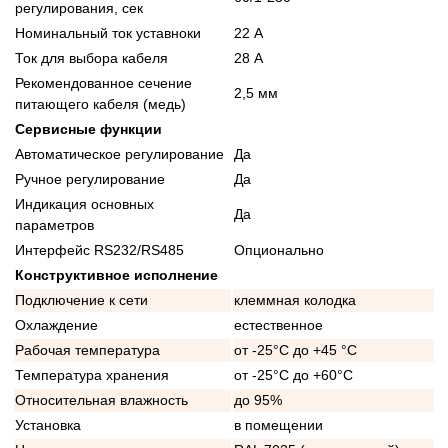
регулирования, сек
Номинальный ток уставноки
22 А
Ток для выбора кабеля
28 А
Рекомендованное сечение
2,5 мм
питающего кабеля (медь)
Сервисные функции
Автоматическое регулирование
Да
Ручное регулирование
Да
Индикация основных
Да
параметров
Интерфейс RS232/RS485
Опционально
Конструктивное исполнение
Подключение к сети
клеммная колодка
Охлаждение
естественное
Рабочая температура
от -25°C до +45 °C
Температура хранения
от -25°C до +60°C
Относительная влажность
до 95%
Установка
в помещении