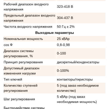
Рабочий диапазон входного
323-418 В
напряжения
Предельный диапазон входного
304-437 В
напряжения
Частота входного напряжения
50 Гц ± 2%
Выходные параметры
Номинальная мощность
25 кВАр
cos Ф
0,8-0,98
Диапазон системы
0-100
регулирования, %
Принцип регулирования
дискретный/конденсаторы
Допустимый диапазон
0-100%
изменения нагрузки
Тип ключей
контакторы/тиристоры
Количество ступеней
5 (под заказ необходимое
регулирования
количество)
5 кВАр (под заказ
Шаг регулирования
необходимая мощность)
Быстродействие системы