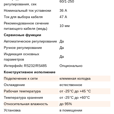
60/1-250
регулирования, сек
Номинальный ток уставноки
36 А
Ток для выбора кабеля
47 А
Рекомендованное сечение
10 мм
питающего кабеля (медь)
Сервисные функции
Автоматическое регулирование
Да
Ручное регулирование
Да
Индикация основных
Да
параметров
Интерфейс RS232/RS485
Опционально
Конструктивное исполнение
Подключение к сети
клеммная колодка
Охлаждение
естественное
Рабочая температура
от -25°C до +45 °C
Температура хранения
от -25°C до +60°C
Относительная влажность
до 95%
Установка
в помещении