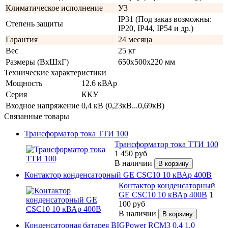
Климатическое исполнение
У3
IP31 (Под заказ возможны:
Степень защиты
IP20, IP44, IP54 и др.)
Гарантия
24 месяца
Вес
25 кг
Размеры (ВхШхГ)
650х500х220 мм
Технические характеристики
Мощность
12.6 кВАр
Серия
ККУ
Входное напряжение
0,4 кВ (0,23кВ...0,69кВ)
Связанные товары
Трансформатор тока ТТИ 100
Трансформатор тока ТТИ 100
1 450
руб
В наличии
Контактор конденсаторный GE CSC10 10 кВАр 400В
Контактор конденсаторный
GE CSC10 10 кВАр 400В
1
100
руб
В наличии
Конденсаторная батарея BIGPower RCM3 0,4 1,0