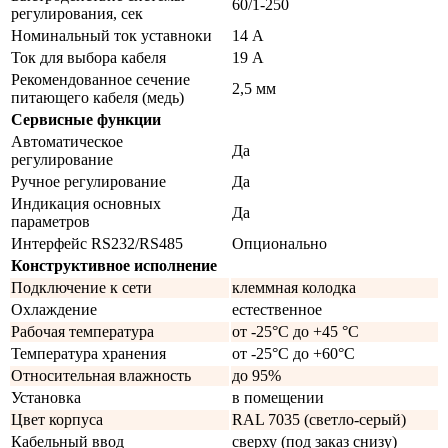
60/1-250
регулирования, сек
Номинальный ток уставноки
14 А
Ток для выбора кабеля
19 А
Рекомендованное сечение
2,5 мм
питающего кабеля (медь)
Сервисные функции
Автоматическое
Да
регулирование
Ручное регулирование
Да
Индикация основных
Да
параметров
Интерфейс RS232/RS485
Опционально
Конструктивное исполнение
Подключение к сети
клеммная колодка
Охлаждение
естественное
Рабочая температура
от -25°C до +45 °C
Температура хранения
от -25°C до +60°C
Относительная влажность
до 95%
Установка
в помещении
Цвет корпуса
RAL 7035 (светло-серый)
Кабельный ввод
сверху (под заказ снизу)