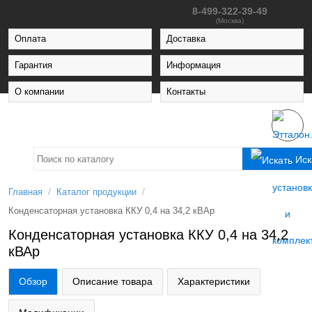
8-499-322-39-49
(Москва)
Оплата
Доставка
Гарантия
Информация
О компании
Контакты
Иск
/
/
Главная
Каталог продукции
Конденсаторная установка ККУ 0,4 на 34,2 кВАр
Конденсаторная установка ККУ 0,4 на 34,2
кВАр
Обзор
Описание товара
Характеристики