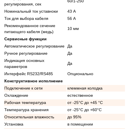
60/1-250
регулирования, сек
Номинальный ток уставноки
43 А
Ток для выбора кабеля
56 А
Рекомендованное сечение
10 мм
питающего кабеля (медь)
Сервисные функции
Автоматическое регулирование
Да
Ручное регулирование
Да
Индикация основных
Да
параметров
Интерфейс RS232/RS485
Опционально
Конструктивное исполнение
Подключение к сети
клеммная колодка
Охлаждение
естественное
Рабочая температура
от -25°C до +45 °C
Температура хранения
от -25°C до +60°C
Относительная влажность
до 95%
Установка
в помещении