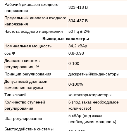
Рабочий диапазон входного
323-418 В
напряжения
Предельный диапазон входного
304-437 В
напряжения
Частота входного напряжения
50 Гц ± 2%
Выходные параметры
Номинальная мощность
34,2 кВАр
cos Ф
0,8-0,98
Диапазон системы
0-100
регулирования, %
Принцип регулирования
дискретный/конденсаторы
Допустимый диапазон
0-100%
изменения нагрузки
Тип ключей
контакторы/тиристоры
Количество ступеней
6 (под заказ необходимое
регулирования
количество)
5 кВАр (под заказ
Шаг регулирования
необходимая мощность)
Быстродействие системы