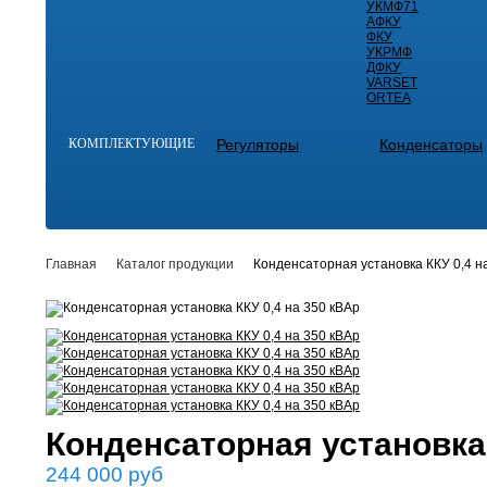
УКМФ71
АФКУ
ФКУ
УКРМФ
ДФКУ
VARSET
ORTEA
КОМПЛЕКТУЮЩИЕ
Регуляторы
Конденсаторы
Главная
Каталог продукции
Конденсаторная установка ККУ 0,4 н
Конденсаторная установка 
244 000
руб