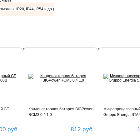
 снизу)
зможны: IP20, IP44, IP54 и др.)
Подробнее
Подробнее
ый GE
Конденсаторная батарея BIGPower
Микропроцессорный
RCM3 0,4 1,0
Gruppo Energia ST
00
руб
812
руб