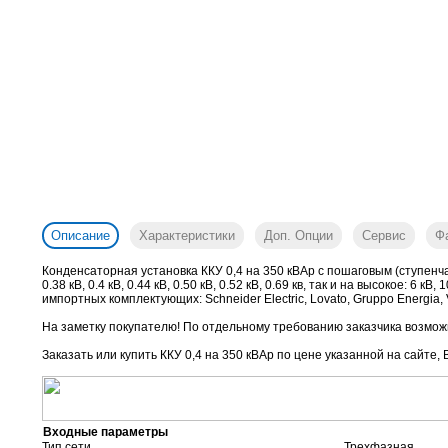
Описание
Характеристики
Доп. Опции
Сервис
Ф
Конденсаторная установка ККУ 0,4 на 350 кВАр с пошаговым (ступенча
0.38 кВ, 0.4 кВ, 0.44 кВ, 0.50 кВ, 0.52 кВ, 0.69 кв, так и на высокое: 
импортных комплектующих: Schneider Electric, Lovato, Gruppo Energia, V
На заметку покупателю! По отдельному требованию заказчика возможн
Заказать или купить ККУ 0,4 на 350 кВАр
по цене указанной на сайте, 
Входные параметры
Тип сети
Трехфазная