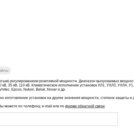
айлы
тым) регулированием реактивной мощности. Диапазон выпускаемых мощностей 
6 кВ, 10 кВ, 35 кВ, 110 кВ. Климатическое исполнение установок ХЛ1, УХЛ3, УХЛ4
mtec, Epcos, Nukon, Beluk, Novar и др.
о изготовление установок на другие значения мощности, степени защиты и 
Вы можете по телефону, e-mail или по
форме обратной связи
.