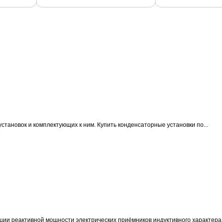
становок и комплектующих к ним.
Купить конденсаторные установки по...
ции реактивной мощности электрических приёмников индуктивного характера 