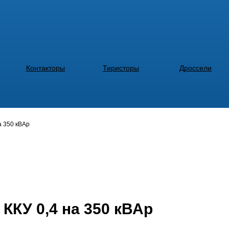
Контакторы
Тиристоры
Дроссели
а 350 кВАр
ККУ 0,4 на 350 кВАр