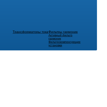
Трансформаторы тока
Фильтры гармоник
Активный фильтр
гармоник
Фильтрокомпенсующие
установки