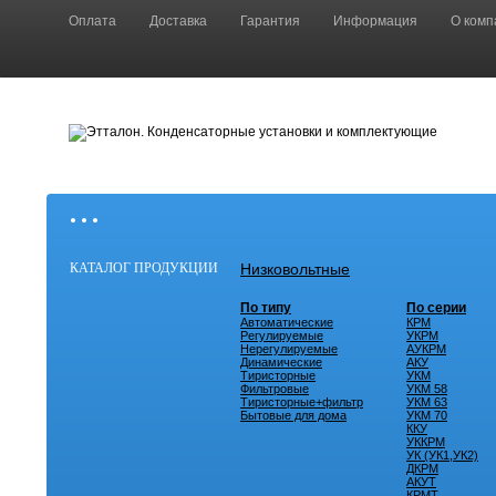
Оплата
Доставка
Гарантия
Информация
О комп
• • •
КАТАЛОГ ПРОДУКЦИИ
Низковольтные
По типу
По серии
Автоматические
КРМ
Регулируемые
УКРМ
Нерегулируемые
АУКРМ
Динамические
АКУ
Тиристорные
УКМ
Фильтровые
УКМ 58
Тиристорные+фильтр
УКМ 63
Бытовые для дома
УКМ 70
ККУ
УККРМ
УК (УК1,УК2)
ДКРМ
АКУТ
КРМТ