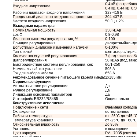
0,4 кВ (по требован
Входное напряжение
0.4 кВ, 0.44 кВ, 0.5
Рабочий диапазон входного напряжения
323-418 В
Предельный диапазон входного напряжения
304-437 В
Частота входного напряжения
50 Гц ± 2%
Выходные параметры
Номинальная мощность
350 кВАр
cos Ф
0,8-0,98
Диапазон системы регулирования, %
0-100
Принцип регулирования
дискретный/конд
Допустимый диапазон изменения нагрузки
0-100%
Тип ключей
контакторы/тири
Количество ступеней регулирования
7 (под заказ необ
Шаг регулирования
50 кВАр (под зак
Быстродействие системы регулирования, сек
60/1-250
Номинальный ток уставноки
505 А
Ток для выбора кабеля
658 А
Рекомендованное сечение питающего кабеля (медь)
2x185 мм
Сервисные функции
Автоматическое регулирование
Да
Ручное регулирование
Да
Индикация основных параметров
Да
Интерфейс RS232/RS485
Опционально
Конструктивное исполнение
Подключение к сети
клеммная колодка
Охлаждение
естественное
Рабочая температура
от -25°C до +45 °
Температура хранения
от -25°C до +60°C
Относительная влажность
до 95%
Установка
в помещении
Цвет корпуса
RAL 7035 (светло