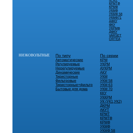
КРМТФ
КРМФ
УКМФ
УКМФ 58
УКМФ71
АФКУ
ФКУ
УКРМФ
ДФКУ
VARSET
ORTEA
НИЗКОВОЛЬТНЫЕ
По типу
По серии
Автоматические
КРМ
Регулируемые
УКРМ
Нерегулируемые
АУКРМ
Динамические
АКУ
Тиристорные
УКМ
Фильтровые
УКМ 58
Тиристорные+фильтр
УКМ 63
Бытовые для дома
УКМ 70
ККУ
УККРМ
УК (УК1,УК2)
ДКРМ
АКУТ
КРМТ
КРМТФ
КРМФ
УКМФ
УКМФ 58