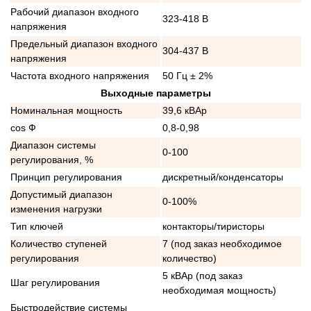
Рабочий диапазон входного
323-418 В
напряжения
Предельный диапазон входного
304-437 В
напряжения
Частота входного напряжения
50 Гц ± 2%
Выходные параметры
Номинальная мощность
39,6 кВАр
cos Ф
0,8-0,98
Диапазон системы
0-100
регулирования, %
Принцип регулирования
дискретный/конденсаторы
Допустимый диапазон
0-100%
изменения нагрузки
Тип ключей
контакторы/тиристоры
Количество ступеней
7 (под заказ необходимое
регулирования
количество)
5 кВАр (под заказ
Шаг регулирования
необходимая мощность)
Быстродействие системы