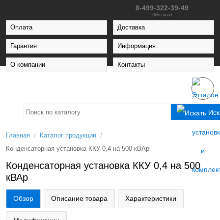
8-499-322-39-49
(Москва)
Оплата
Доставка
Гарантия
Информация
О компании
Контакты
Иск
/
/
Главная
Каталог продукции
Конденсаторная установка ККУ 0,4 на 500 кВАр
Конденсаторная установка ККУ 0,4 на 500
кВАр
Обзор
Описание товара
Характеристики