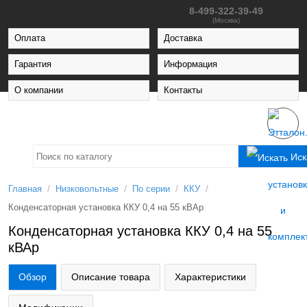
8-499-322-39-49
(Москва)
Оплата
Доставка
Гарантия
Информация
О компании
Контакты
Иск
/
/
/
/
Главная
Низковольтные
По серии
ККУ
Конденсаторная установка ККУ 0,4 на 55 кВАр
Конденсаторная установка ККУ 0,4 на 55
кВАр
Обзор
Описание товара
Характеристики