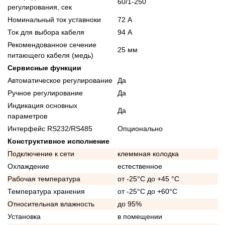
60/1-250
регулирования, сек
Номинальный ток уставноки
72 А
Ток для выбора кабеля
94 А
Рекомендованное сечение
25 мм
питающего кабеля (медь)
Сервисные функции
Автоматическое регулирование
Да
Ручное регулирование
Да
Индикация основных
Да
параметров
Интерфейс RS232/RS485
Опционально
Конструктивное исполнение
Подключение к сети
клеммная колодка
Охлаждение
естественное
Рабочая температура
от -25°C до +45 °C
Температура хранения
от -25°C до +60°C
Относительная влажность
до 95%
Установка
в помещении