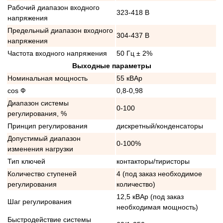
Рабочий диапазон входного
323-418 В
напряжения
Предельный диапазон входного
304-437 В
напряжения
Частота входного напряжения
50 Гц ± 2%
Выходные параметры
Номинальная мощность
55 кВАр
cos Ф
0,8-0,98
Диапазон системы
0-100
регулирования, %
Принцип регулирования
дискретный/конденсаторы
Допустимый диапазон
0-100%
изменения нагрузки
Тип ключей
контакторы/тиристоры
Количество ступеней
4 (под заказ необходимое
регулирования
количество)
12,5 кВАр (под заказ
Шаг регулирования
необходимая мощность)
Быстродействие системы