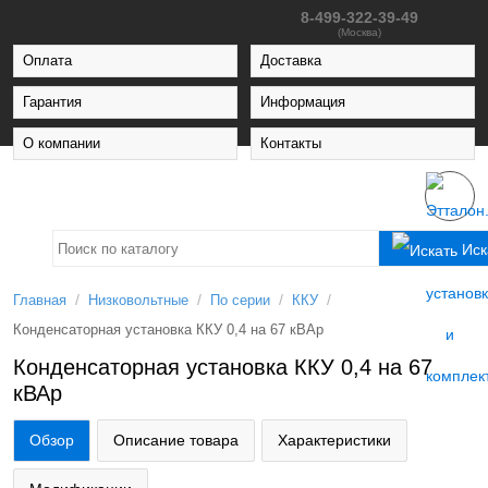
8-499-322-39-49
(Москва)
Оплата
Доставка
Гарантия
Информация
О компании
Контакты
Иск
/
/
/
/
Главная
Низковольтные
По серии
ККУ
Конденсаторная установка ККУ 0,4 на 67 кВАр
Конденсаторная установка ККУ 0,4 на 67
кВАр
Обзор
Описание товара
Характеристики