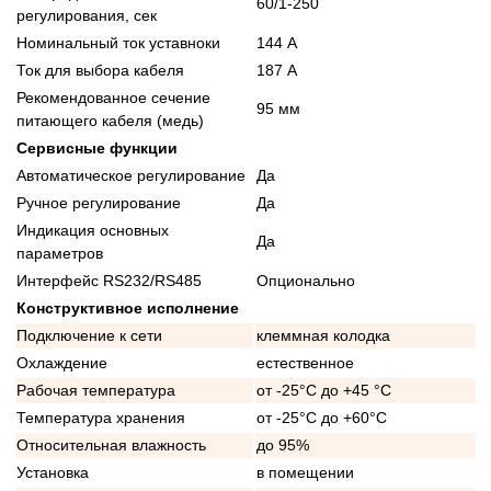
60/1-250
регулирования, сек
Номинальный ток уставноки
144 А
Ток для выбора кабеля
187 А
Рекомендованное сечение
95 мм
питающего кабеля (медь)
Сервисные функции
Автоматическое регулирование
Да
Ручное регулирование
Да
Индикация основных
Да
параметров
Интерфейс RS232/RS485
Опционально
Конструктивное исполнение
Подключение к сети
клеммная колодка
Охлаждение
естественное
Рабочая температура
от -25°C до +45 °C
Температура хранения
от -25°C до +60°C
Относительная влажность
до 95%
Установка
в помещении