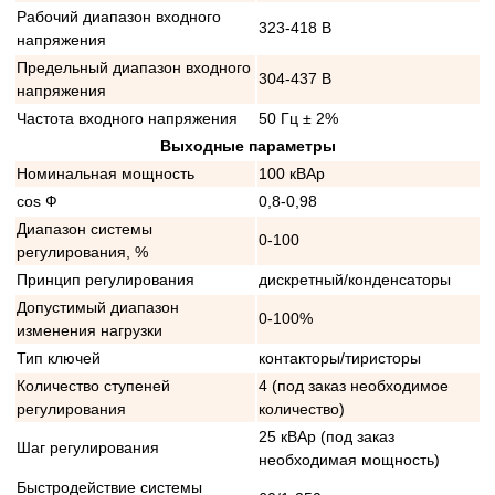
Рабочий диапазон входного
323-418 В
напряжения
Предельный диапазон входного
304-437 В
напряжения
Частота входного напряжения
50 Гц ± 2%
Выходные параметры
Номинальная мощность
100 кВАр
cos Ф
0,8-0,98
Диапазон системы
0-100
регулирования, %
Принцип регулирования
дискретный/конденсаторы
Допустимый диапазон
0-100%
изменения нагрузки
Тип ключей
контакторы/тиристоры
Количество ступеней
4 (под заказ необходимое
регулирования
количество)
25 кВАр (под заказ
Шаг регулирования
необходимая мощность)
Быстродействие системы