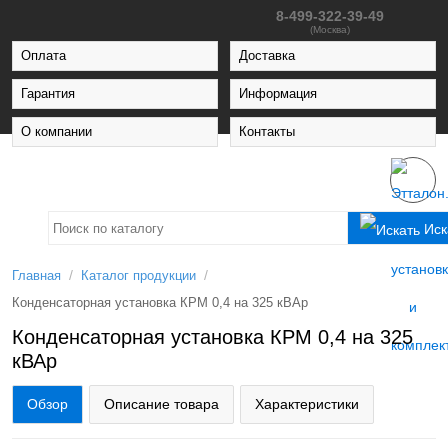
8-499-322-39-49
(Москва)
Оплата
Доставка
Гарантия
Информация
О компании
Контакты
Иск
/
/
Главная
Каталог продукции
Конденсаторная установка КРМ 0,4 на 325 кВАр
Конденсаторная установка КРМ 0,4 на 325
кВАр
Обзор
Описание товара
Характеристики