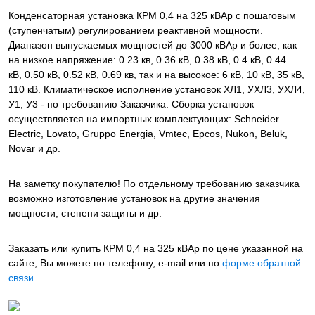
Конденсаторная установка КРМ 0,4 на 325 кВАр с пошаговым
(ступенчатым) регулированием реактивной мощности.
Диапазон выпускаемых мощностей до 3000 кВАр и более, как
на низкое напряжение: 0.23 кв, 0.36 кВ, 0.38 кВ, 0.4 кВ, 0.44
кВ, 0.50 кВ, 0.52 кВ, 0.69 кв, так и на высокое: 6 кВ, 10 кВ, 35 кВ,
110 кВ. Климатическое исполнение установок ХЛ1, УХЛ3, УХЛ4,
У1, У3 - по требованию Заказчика. Сборка установок
осуществляется на импортных комплектующих: Schneider
Electric, Lovato, Gruppo Energia, Vmtec, Epcos, Nukon, Beluk,
Novar и др.
На заметку покупателю! По отдельному требованию заказчика
возможно изготовление установок на другие значения
мощности, степени защиты и др.
Заказать или купить КРМ 0,4 на 325 кВАр
по цене указанной на
сайте, Вы можете по телефону, e-mail или по
форме обратной
связи
.