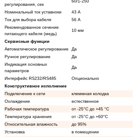
60/1-250
регулирования, сек
Номинальный ток уставноки
43 А
Ток для выбора кабеля
56 А
Рекомендованное сечение
10 мм
питающего кабеля (медь)
Сервисные функции
Автоматическое регулирование
Да
Ручное регулирование
Да
Индикация основных
Да
параметров
Интерфейс RS232/RS485
Опционально
Конструктивное исполнение
Подключение к сети
клеммная колодка
Охлаждение
естественное
Рабочая температура
от -25°C до +45 °C
Температура хранения
от -25°C до +60°C
Относительная влажность
до 95%
Установка
в помещении