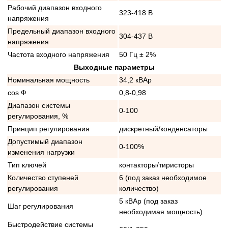
Рабочий диапазон входного
323-418 В
напряжения
Предельный диапазон входного
304-437 В
напряжения
Частота входного напряжения
50 Гц ± 2%
Выходные параметры
Номинальная мощность
34,2 кВАр
cos Ф
0,8-0,98
Диапазон системы
0-100
регулирования, %
Принцип регулирования
дискретный/конденсаторы
Допустимый диапазон
0-100%
изменения нагрузки
Тип ключей
контакторы/тиристоры
Количество ступеней
6 (под заказ необходимое
регулирования
количество)
5 кВАр (под заказ
Шаг регулирования
необходимая мощность)
Быстродействие системы