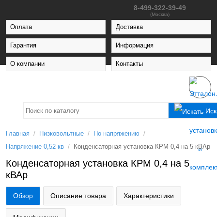
8-499-322-39-49
(Москва)
Оплата
Доставка
Гарантия
Информация
О компании
Контакты
Иск
/
/
/
Главная
Низковольтные
По напряжению
/
Напряжение 0,52 кв
Конденсаторная установка КРМ 0,4 на 5 кВАр
Конденсаторная установка КРМ 0,4 на 5
кВАр
Обзор
Описание товара
Характеристики