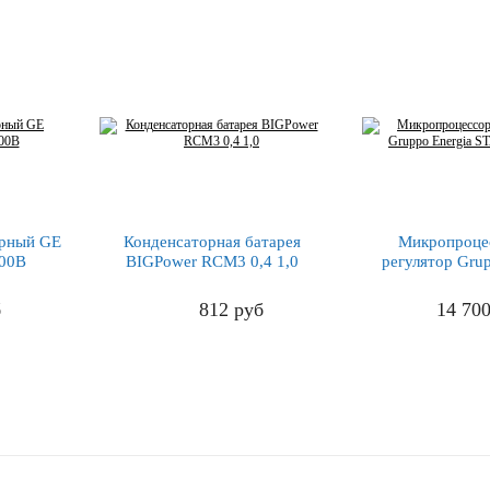
орный GE
Конденсаторная батарея
Микропроце
400В
BIGPower RCM3 0,4 1,0
регулятор Grup
STANDARD
б
812
руб
14 70
ПОДРОБНЕЕ
ПОДРО