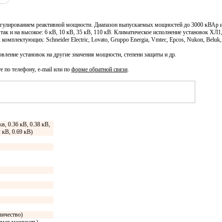
гулированием реактивной мощности. Диапазон выпускаемых мощностей до 3000 кВАр и 
 кв, так и на высокое: 6 кВ, 10 кВ, 35 кВ, 110 кВ. Климатическое исполнение установок Х
омплектующих: Schneider Electric, Lovato, Gruppo Energia, Vmtec, Epcos, Nukon, Beluk,
ление установок на другие значения мощности, степени защиты и др.
е по телефону, e-mail или по
форме обратной связи
.
кв, 0.36 кВ, 0.38 кВ,
2 кВ, 0.69 кВ)
личество)