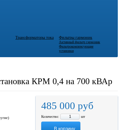
Трансформаторы тока
Фильтры гармоник
Активный фильтр гармоник
Фильтрокомпенсующие
установки
становка КРМ 0,4 на 700 кВАр
485 000
руб
Количество:
шт
ругие)
В корзину