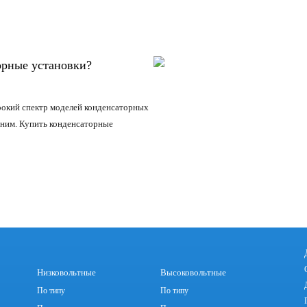
орные установки?
окий спектр моделей конденсаторных
 ним.
Купить конденсаторные
Низковольтные
Высоковольтные
По типу
По типу