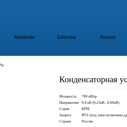
Контакторы
Тиристоры
Дроссели
ВАр
Конденсаторная у
Мощность
700 кВАр
Напряжение
0,4 кВ (0,23кВ...0,69кВ)
Серия
КРМ
Защита
IP31 (под заказ возможны д
Страна
Россия