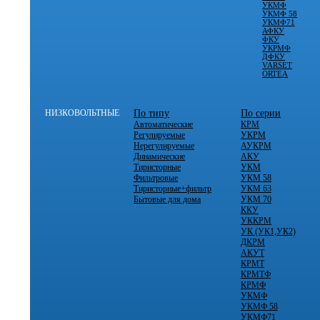
УКМФ
УКМФ 58
УКМФ71
АФКУ
ФКУ
УКРМФ
ДФКУ
VARSET
ORTEA
НИЗКОВОЛЬТНЫЕ
По типу
По серии
Автоматические
КРМ
Регулируемые
УКРМ
Нерегулируемые
АУКРМ
Динамические
АКУ
Тиристорные
УКМ
Фильтровые
УКМ 58
Тиристорные+фильтр
УКМ 63
Бытовые для дома
УКМ 70
ККУ
УККРМ
УК (УК1,УК2)
ДКРМ
АКУТ
КРМТ
КРМТФ
КРМФ
УКМФ
УКМФ 58
УКМФ71