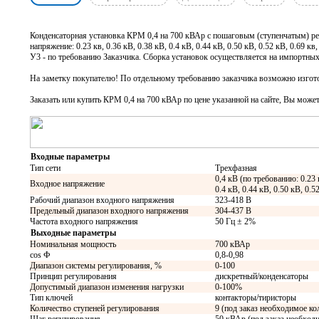
Конденсаторная установка КРМ 0,4 на 700 кВАр с пошаговым (ступенчатым) ре
напряжение: 0.23 кв, 0.36 кВ, 0.38 кВ, 0.4 кВ, 0.44 кВ, 0.50 кВ, 0.52 кВ, 0.69
У3 - по требованию Заказчика. Сборка установок осуществляется на импортных к
На заметку покупателю! По отдельному требованию заказчика возможно изготов
Заказать или купить КРМ 0,4 на 700 кВАр
по цене указанной на сайте, Вы может
Входные параметры
Тип сети
Трехфазная
0,4 кВ (по требованию: 0.23 
Входное напряжение
0.4 кВ, 0.44 кВ, 0.50 кВ, 0.5
Рабочий диапазон входного напряжения
323-418 В
Предельный диапазон входного напряжения
304-437 В
Частота входного напряжения
50 Гц ± 2%
Выходные параметры
Номинальная мощность
700 кВАр
cos Ф
0,8-0,98
Диапазон системы регулирования, %
0-100
Принцип регулирования
дискретный/конденсаторы
Допустимый диапазон изменения нагрузки
0-100%
Тип ключей
контакторы/тиристоры
Количество ступеней регулирования
9 (под заказ необходимое ко