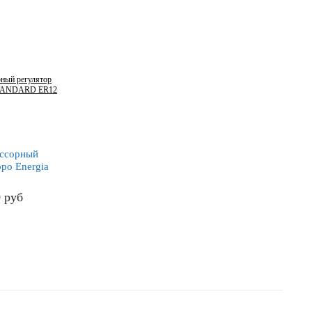
ссорный
po Energia
 ER12
0
руб
БНЕЕ