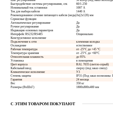
Шаг регулирования
50 кВАр (под заказ необход
Быстродействие системы регулирования, сек
60/1-250
Номинальный ток уставноки
1007 А
Ток для выбора кабеля
1440 А
Рекомендованное сечение питающего кабеля (медь)
3x(2x120) мм
Сервисные функции
Автоматическое регулирование
Да
Ручное регулирование
Да
Индикация основных параметров
Да
Интерфейс RS232/RS485
Опционально
Конструктивное исполнение
Подключение к сети
клеммная колодка
Охлаждение
естественное
Рабочая температура
от -25°C до +45 °C
Температура хранения
от -25°C до +60°C
Относительная влажность
до 95%
Установка
в помещении
Цвет корпуса
RAL 7035 (светло-серый)
Кабельный ввод
сверху (под заказ снизу)
Климатическое исполнение
У3
Степень защиты
IP31 (Под заказ возможны: IP
Гарантия
24 месяца
Вес
350 кг
Размеры (ВхШхГ)
1800х800х400 мм
С ЭТИМ ТОВАРОМ ПОКУПАЮТ