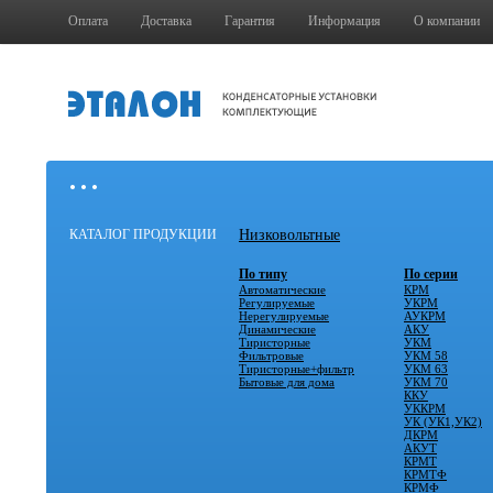
Оплата
Доставка
Гарантия
Информация
О компании
• • •
КАТАЛОГ ПРОДУКЦИИ
Низковольтные
По типу
По серии
Автоматические
КРМ
Регулируемые
УКРМ
Нерегулируемые
АУКРМ
Динамические
АКУ
Тиристорные
УКМ
Фильтровые
УКМ 58
Тиристорные+фильтр
УКМ 63
Бытовые для дома
УКМ 70
ККУ
УККРМ
УК (УК1,УК2)
ДКРМ
АКУТ
КРМТ
КРМТФ
КРМФ