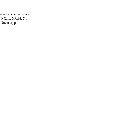
более, как на низкое
Л1, УХЛ3, УХЛ4, У1,
 Novar и др.