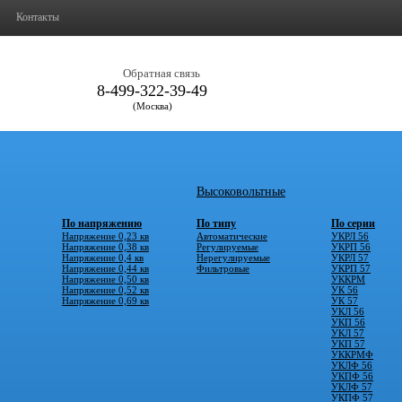
Контакты
Обратная связь
8-499-322-39-49
(Москва)
Высоковольтные
По напряжению
По типу
По серии
Напряжение 0,23 кв
Автоматические
УКРЛ 56
Напряжение 0,38 кв
Регулируемые
УКРП 56
Напряжение 0,4 кв
Нерегулируемые
УКРЛ 57
Напряжение 0,44 кв
Фильтровые
УКРП 57
Напряжение 0,50 кв
УККРМ
Напряжение 0,52 кв
УК 56
Напряжение 0,69 кв
УК 57
УКЛ 56
УКП 56
УКЛ 57
УКП 57
УККРМФ
УКЛФ 56
УКПФ 56
УКЛФ 57
УКПФ 57