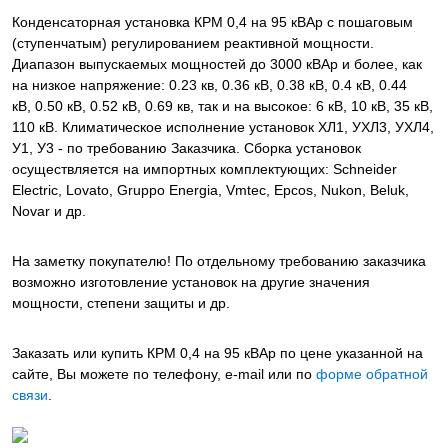
Конденсаторная установка КРМ 0,4 на 95 кВАр с пошаговым
(ступенчатым) регулированием реактивной мощности.
Диапазон выпускаемых мощностей до 3000 кВАр и более, как
на низкое напряжение: 0.23 кв, 0.36 кВ, 0.38 кВ, 0.4 кВ, 0.44
кВ, 0.50 кВ, 0.52 кВ, 0.69 кв, так и на высокое: 6 кВ, 10 кВ, 35 кВ,
110 кВ. Климатическое исполнение установок ХЛ1, УХЛ3, УХЛ4,
У1, У3 - по требованию Заказчика. Сборка установок
осуществляется на импортных комплектующих: Schneider
Electric, Lovato, Gruppo Energia, Vmtec, Epcos, Nukon, Beluk,
Novar и др.
На заметку покупателю! По отдельному требованию заказчика
возможно изготовление установок на другие значения
мощности, степени защиты и др.
Заказать или купить КРМ 0,4 на 95 кВАр
по цене указанной на
сайте, Вы можете по телефону, e-mail или по
форме обратной
связи
.