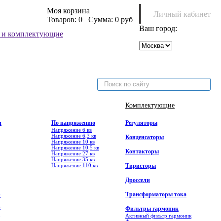
Моя корзина
Личный кабинет
Товаров:
0
Сумма:
0 руб
Ваш город:
Комплектующие
и
По напряжению
Регуляторы
Напряжение 6 кв
Напряжение 6,3 кв
Конденсаторы
Напряжение 10 кв
Напряжение 10,5 кв
Контакторы
Напряжение 27 кв
Напряжение 35 кв
Напряжение 110 кв
Тиристоры
Дроссели
Трансформаторы тока
Ф
6
Фильтры гармоник
Активный фильтр гармоник
7