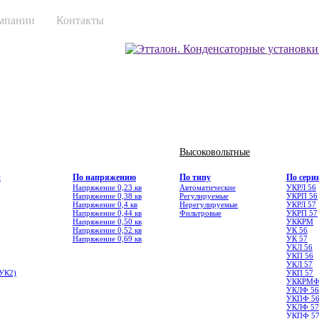
мпании
Контакты
Высоковольтные
и
По напряжению
По типу
По сери
Напряжение 0,23 кв
Автоматические
УКРЛ 56
Напряжение 0,38 кв
Регулируемые
УКРП 56
Напряжение 0,4 кв
Нерегулируемые
УКРЛ 57
Напряжение 0,44 кв
Фильтровые
УКРП 57
Напряжение 0,50 кв
УККРМ
Напряжение 0,52 кв
УК 56
Напряжение 0,69 кв
УК 57
УКЛ 56
УКП 56
УКЛ 57
УК2)
УКП 57
УККРМ
УКЛФ 56
УКПФ 5
УКЛФ 57
УКПФ 5