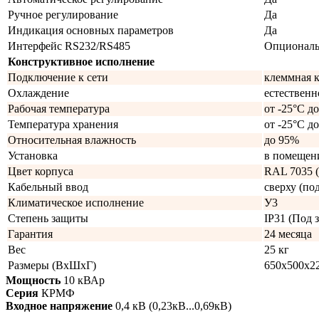
Ручное регулирование
Да
Индикация основных параметров
Да
Интерфейс RS232/RS485
Опционал
Конструктивное исполнение
Подключение к сети
клеммная 
Охлаждение
естественн
Рабочая температура
от -25°C д
Температура хранения
от -25°C д
Относительная влажность
до 95%
Установка
в помещен
Цвет корпуса
RAL 7035 (
Кабельный ввод
сверху (под
Климатическое исполнение
У3
Степень защиты
IP31 (Под з
Гарантия
24 месяца
Вес
25 кг
Размеры (ВхШхГ)
650х500х2
Мощность
10 кВАр
Серия
КРМФ
Входное напряжение
0,4 кВ (0,23кВ...0,69кВ)