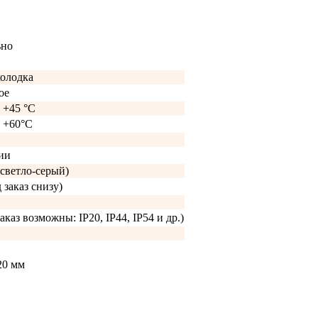
ьно
колодка
ое
о +45 °C
о +60°C
ии
светло-серый)
 заказ снизу)
аказ возможны: IP20, IP44, IP54 и др.)
20 мм