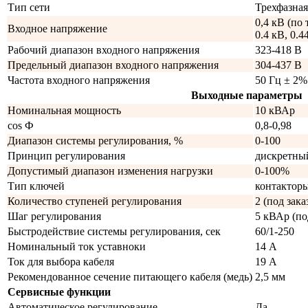
Тип сети
Трехфазная
0,4 кВ (по 
Входное напряжение
0.4 кВ, 0.4
Рабочий диапазон входного напряжения
323-418 В
Предельный диапазон входного напряжения
304-437 В
Частота входного напряжения
50 Гц ± 2%
Выходные параметры
Номинальная мощность
10 кВАр
cos Ф
0,8-0,98
Диапазон системы регулирования, %
0-100
Принцип регулирования
дискретны
Допустимый диапазон изменения нагрузки
0-100%
Тип ключей
контактор
Количество ступеней регулирования
2 (под зак
Шаг регулирования
5 кВАр (по
Быстродействие системы регулирования, сек
60/1-250
Номинальный ток уставноки
14 А
Ток для выбора кабеля
19 А
Рекомендованное сечение питающего кабеля (медь)
2,5 мм
Сервисные функции
Автоматическое регулирование
Да