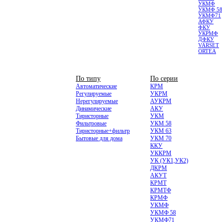
УКМФ
УКМФ 5
УКМФ71
АФКУ
ФКУ
УКРМФ
ДФКУ
VARSET
ORTEA
НИЗКОВОЛЬТНЫЕ
По типу
По серии
Автоматические
КРМ
Регулируемые
УКРМ
Нерегулируемые
АУКРМ
Динамические
АКУ
Тиристорные
УКМ
Фильтровые
УКМ 58
Тиристорные+фильтр
УКМ 63
Бытовые для дома
УКМ 70
ККУ
УККРМ
УК (УК1,УК2)
ДКРМ
АКУТ
КРМТ
КРМТФ
КРМФ
УКМФ
УКМФ 58
УКМФ71