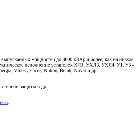
выпускаемых мощностей до 3000 кВАр и более, как на низкое
В. Климатическое исполнение установок ХЛ1, УХЛ3, УХЛ4, У1, У3 -
rgia, Vmtec, Epcos, Nukon, Beluk, Novar и др.
 степени защиты и др.
вязи
.