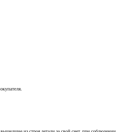
окупателя.
вышедшие из строя детали за свой счет, при соблюдении