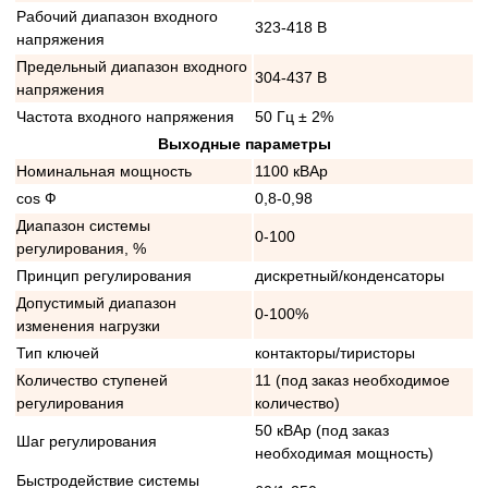
Рабочий диапазон входного
323-418 В
напряжения
Предельный диапазон входного
304-437 В
напряжения
Частота входного напряжения
50 Гц ± 2%
Выходные параметры
Номинальная мощность
1100 кВАр
cos Ф
0,8-0,98
Диапазон системы
0-100
регулирования, %
Принцип регулирования
дискретный/конденсаторы
Допустимый диапазон
0-100%
изменения нагрузки
Тип ключей
контакторы/тиристоры
Количество ступеней
11 (под заказ необходимое
регулирования
количество)
50 кВАр (под заказ
Шаг регулирования
необходимая мощность)
Быстродействие системы