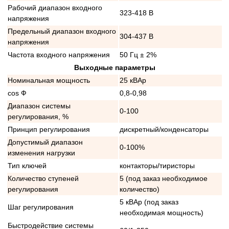
Рабочий диапазон входного
323-418 В
напряжения
Предельный диапазон входного
304-437 В
напряжения
Частота входного напряжения
50 Гц ± 2%
Выходные параметры
Номинальная мощность
25 кВАр
cos Ф
0,8-0,98
Диапазон системы
0-100
регулирования, %
Принцип регулирования
дискретный/конденсаторы
Допустимый диапазон
0-100%
изменения нагрузки
Тип ключей
контакторы/тиристоры
Количество ступеней
5 (под заказ необходимое
регулирования
количество)
5 кВАр (под заказ
Шаг регулирования
необходимая мощность)
Быстродействие системы