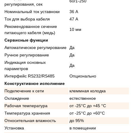
60/1-250
регулирования, сек
Номинальный ток уставноки
36 А
Ток для выбора кабеля
47 А
Рекомендованное сечение
10 мм
питающего кабеля (медь)
Сервисные функции
Автоматическое регулирование
Да
Ручное регулирование
Да
Индикация основных
Да
параметров
Интерфейс RS232/RS485
Опционально
Конструктивное исполнение
Подключение к сети
клеммная колодка
Охлаждение
естественное
Рабочая температура
от -25°C до +45 °C
Температура хранения
от -25°C до +60°C
Относительная влажность
до 95%
Установка
в помещении