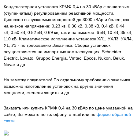
Конденсаторная установка КРМФ 0,4 на 30 кВАр с пошаговым
(ступенчатым) регулированием реактивной мощности.
Диапазон выпускаемых мощностей до 3000 кВАр и более, как
на низкое напряжение: 0.23 кв, 0.36 кВ, 0.38 кВ, 0.4 кВ, 0.44
кВ, 0.50 кВ, 0.52 кВ, 0.69 кв, так и на высокое: 6 кВ, 10 кВ, 35 кВ,
110 кВ. Климатическое исполнение установок ХЛ1, УХЛ3, УХЛ4,
У1, У3 - по требованию Заказчика. Сборка установок
осуществляется на импортных комплектующих: Schneider
Electric, Lovato, Gruppo Energia, Vmtec, Epcos, Nukon, Beluk,
Novar и др.
На заметку покупателю! По отдельному требованию заказчика
возможно изготовление установок на другие значения
мощности, степени защиты и др.
Заказать или купить КРМФ 0,4 на 30 кВАр
по цене указанной на
сайте, Вы можете по телефону, e-mail или по
форме обратной
связи
.