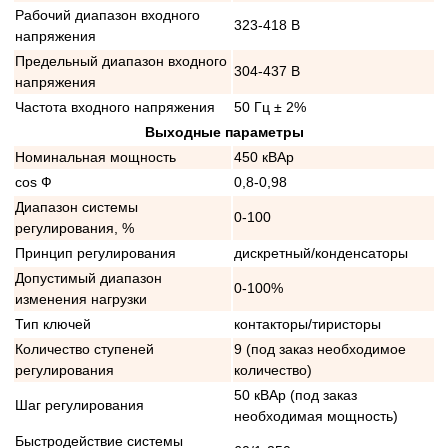
Рабочий диапазон входного
323-418 В
напряжения
Предельный диапазон входного
304-437 В
напряжения
Частота входного напряжения
50 Гц ± 2%
Выходные параметры
Номинальная мощность
450 кВАр
cos Ф
0,8-0,98
Диапазон системы
0-100
регулирования, %
Принцип регулирования
дискретный/конденсаторы
Допустимый диапазон
0-100%
изменения нагрузки
Тип ключей
контакторы/тиристоры
Количество ступеней
9 (под заказ необходимое
регулирования
количество)
50 кВАр (под заказ
Шаг регулирования
необходимая мощность)
Быстродействие системы