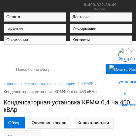
8-499-322-39-49
(Москва)
Оплата
Доставка
Гарантия
Информация
О компании
Контакты
Иск
/
/
/
/
Главная
Низковольтные
По серии
КРМФ
Конденсаторная установка КРМФ 0,4 на 450 кВАр
Конденсаторная установка КРМФ 0,4 на 450
кВАр
Обзор
Описание товара
Характеристики