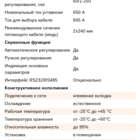
60/1-250
регулирования, сек
Номинальный ток уставноки
650 А
Ток для выбора кабеля
845 А
Рекомендованное сечение
2x240 мм
питающего кабеля (медь)
Сервисные функции
Автоматическое регулирование
Да
Ручное регулирование
Да
Индикация основных
Да
параметров
Интерфейс RS232/RS485
Опционально
Конструктивное исполнение
Подключение к сети
клеммная колодка
Охлаждение
естественное
Рабочая температура
от -25°C до +45 °C
Температура хранения
от -25°C до +60°C
Относительная влажность
до 95%
Установка
в помещении