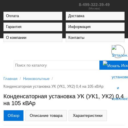
8-499-322-39-49
(Москва)
Оплата
Доставка
Гарантия
Информация
О компании
Контакты
Иск
/
/
Главная
Низковольтные
Конденсаторная установка УК (УК1, УК2) 0,4 на 105 кВАр
Конденсаторная установка УК (УК1, УК2) 0,4
на 105 кВАр
Обзор
Описание товара
Характеристики