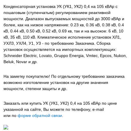
Конденсаторная установка УК (УК1, УК2) 0,4 на 105 кВАр с
пошаговым (ступенчатым) регулированием реактивной
мощности. Диапазон выпускаемых мощностей до 3000 кВАр и
более, как на низкое напряжение: 0.23 кв, 0.36 кВ, 0.38 кВ, 0.4
кВ, 0.44 кВ, 0.50 кВ, 0.52 кВ, 0.69 кв, так и на высокое: 6 кВ, 10
кВ, 35 кВ, 110 кВ. Климатическое исполнение установок ХЛ1,
УХЛ3, УХЛ4, У1, У3 - по требованию Заказчика. Сборка
установок осуществляется на импортных комплектующих:
Schneider Electric, Lovato, Gruppo Energia, Vmtec, Epcos, Nukon,
Beluk, Novar и др.
На заметку покупателю! По отдельному требованию заказчика
возможно изготовление установок на другие значения
мощности, степени защиты и др.
Заказать или купить УК (УК1, УК2) 0,4 на 105 кВАр
по цене
указанной на сайте, Вы можете по телефону, e-mail
или по
форме обратной связи
.