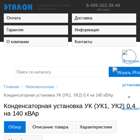
8-499-322-39-49
(Москва)
Оплата
Доставка
Гарантия
Информация
О компании
Контакты
Иск
/
/
Главная
Низковольтные
Конденсаторная установка УК (УК1, УК2) 0,4 на 140 кВАр
Конденсаторная установка УК (УК1, УК2) 0,4
на 140 кВАр
Обзор
Описание товара
Характеристики