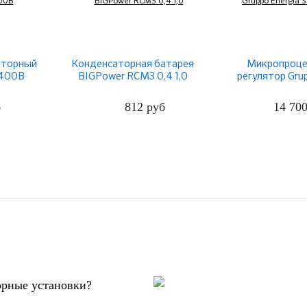
аторный
Конденсаторная батарея
Микропроце
 400В
BIGPower RCM3 0,4 1,0
регулятор Gru
STANDARD
б
812
руб
14 70
ПОДРОБНЕЕ
ПОДРО
орные установки?