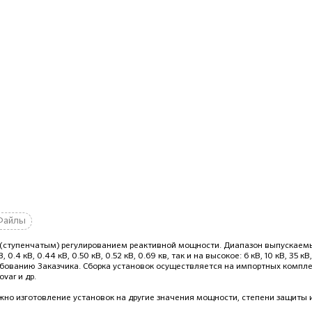
Файлы
ым (ступенчатым) регулированием реактивной мощности. Диапазон выпускае
.4 кВ, 0.44 кВ, 0.50 кВ, 0.52 кВ, 0.69 кв, так и на высокое: 6 кВ, 10 кВ, 35 кВ,
требованию Заказчика. Сборка установок осуществляется на импортных компл
ovar и др.
но изготовление установок на другие значения мощности, степени защиты и