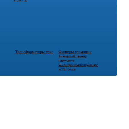
УКПФ 57
Трансформаторы тока
Фильтры гармоник
Активный фильтр
гармоник
Фильтрокомпенсующие
установки