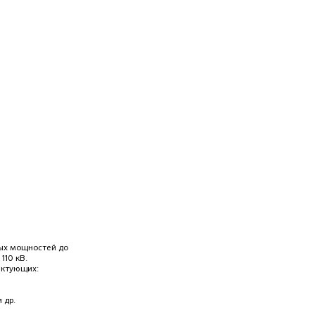
мых мощностей до
 110 кВ.
ектующих:
 др.