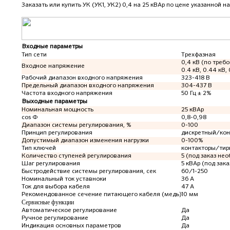
Заказать или купить УК (УК1, УК2) 0,4 на 25 кВАр
по цене указанной на
Входные параметры
Тип сети
Трехфазная
0,4 кВ (по требо
Входное напряжение
0.4 кВ, 0.44 кВ, 
Рабочий диапазон входного напряжения
323-418 В
Предельный диапазон входного напряжения
304-437 В
Частота входного напряжения
50 Гц ± 2%
Выходные параметры
Номинальная мощность
25 кВАр
cos Ф
0,8-0,98
Диапазон системы регулирования, %
0-100
Принцип регулирования
дискретный/ко
Допустимый диапазон изменения нагрузки
0-100%
Тип ключей
контакторы/тир
Количество ступеней регулирования
5 (под заказ не
Шаг регулирования
5 кВАр (под зак
Быстродействие системы регулирования, сек
60/1-250
Номинальный ток уставноки
36 А
Ток для выбора кабеля
47 А
Рекомендованное сечение питающего кабеля (медь)
10 мм
Сервисные функции
Автоматическое регулирование
Да
Ручное регулирование
Да
Индикация основных параметров
Да