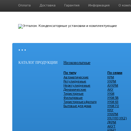
Оплата
Доставка
Гарантия
Информация
О комп
• • •
КАТАЛОГ ПРОДУКЦИИ
Низковольтные
По типу
По серии
Автоматические
КРМ
Регулируемые
УКРМ
Нерегулируемые
АУКРМ
Динамические
АКУ
Тиристорные
УКМ
Фильтровые
УКМ 58
Тиристорные+фильтр
УКМ 63
Бытовые для дома
УКМ 70
ККУ
УККРМ
УК (УК1,УК2)
ДКРМ
АКУТ
КРМТ