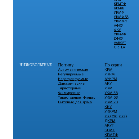
КРМТФ
КРМФ
УКМФ
УКМФ 58
УКМФ71
АФКУ
ФКУ
УКРМФ
ДФКУ
VARSET
ORTEA
НИЗКОВОЛЬТНЫЕ
По типу
По серии
Автоматические
КРМ
Регулируемые
УКРМ
Нерегулируемые
АУКРМ
Динамические
АКУ
Тиристорные
УКМ
Фильтровые
УКМ 58
Тиристорные+фильтр
УКМ 63
Бытовые для дома
УКМ 70
ККУ
УККРМ
УК (УК1,УК2)
ДКРМ
АКУТ
КРМТ
КРМТФ