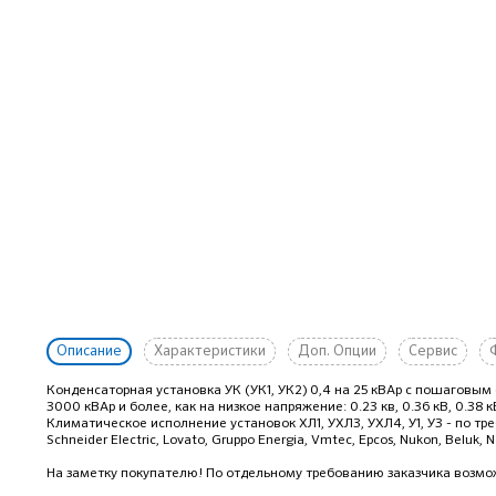
Описание
Характеристики
Доп. Опции
Сервис
Конденсаторная установка УК (УК1, УК2) 0,4 на 25 кВАр с пошагов
3000 кВАр и более, как на низкое напряжение: 0.23 кв, 0.36 кВ, 0.38 кВ, 0
Климатическое исполнение установок ХЛ1, УХЛ3, УХЛ4, У1, У3 - по 
Schneider Electric, Lovato, Gruppo Energia, Vmtec, Epcos, Nukon, Beluk, N
На заметку покупателю! По отдельному требованию заказчика возмож