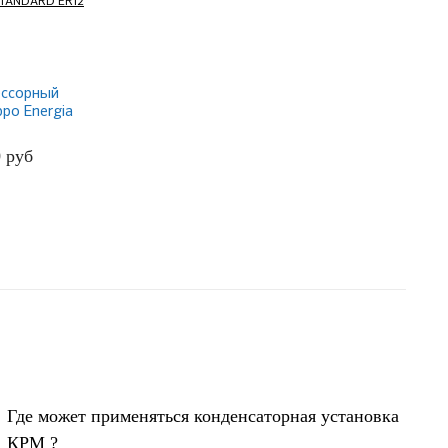
ссорный
ppo Energia
 ER12
0
руб
БНЕЕ
Где может применяться конденсаторная установка
КРМ ?