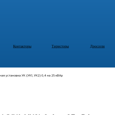
Контакторы
Тиристоры
Дроссели
ая установка УК (УК1, УК2) 0,4 на 25 кВАр