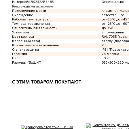
Интерфейс RS232/RS485
Опционально
Конструктивное исполнение
Подключение к сети
клеммная коло
Охлаждение
естественное
Рабочая температура
от -25°C до +45 
Температура хранения
от -25°C до +60
Относительная влажность
до 95%
Установка
в помещении
Цвет корпуса
RAL 7035 (светл
Кабельный ввод
сверху (под зака
Климатическое исполнение
У3
Степень защиты
IP31 (Под заказ в
Гарантия
24 месяца
Вес
30 кг
Размеры (ВхШхГ)
650х500х220 м
С ЭТИМ ТОВАРОМ ПОКУПАЮТ