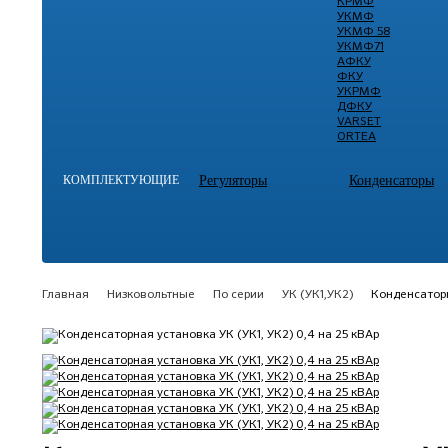
КРМФ
УКМФ
УКМФ 58
УКМФ71
АФКУ
ФКУ
УКРМФ
ДФКУ
VARSET
ORTEA
КОМПЛЕКТУЮЩИЕ
Регуляторы
Конденсаторы
Главная
Низковольтные
По серии
УК (УК1,УК2)
Конденсаторн