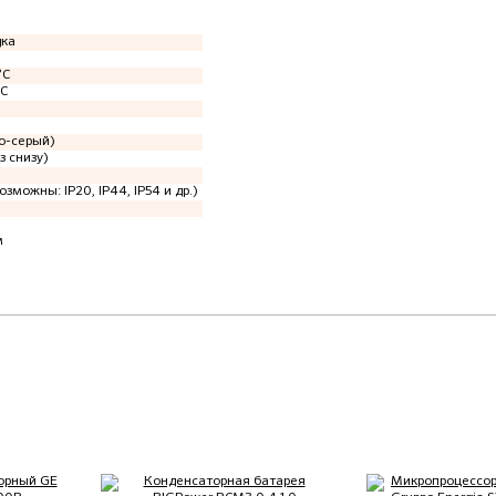
дка
°C
°C
о-серый)
з снизу)
озможны: IP20, IP44, IP54 и др.)
м