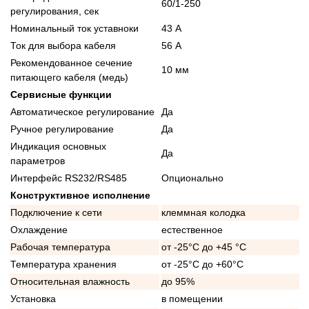
60/1-250
регулирования, сек
Номинальный ток уставноки
43 А
Ток для выбора кабеля
56 А
Рекомендованное сечение
10 мм
питающего кабеля (медь)
Сервисные функции
Автоматическое регулирование
Да
Ручное регулирование
Да
Индикация основных
Да
параметров
Интерфейс RS232/RS485
Опционально
Конструктивное исполнение
Подключение к сети
клеммная колодка
Охлаждение
естественное
Рабочая температура
от -25°C до +45 °C
Температура хранения
от -25°C до +60°C
Относительная влажность
до 95%
Установка
в помещении