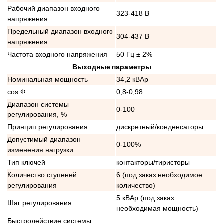
Рабочий диапазон входного
323-418 В
напряжения
Предельный диапазон входного
304-437 В
напряжения
Частота входного напряжения
50 Гц ± 2%
Выходные параметры
Номинальная мощность
34,2 кВАр
cos Ф
0,8-0,98
Диапазон системы
0-100
регулирования, %
Принцип регулирования
дискретный/конденсаторы
Допустимый диапазон
0-100%
изменения нагрузки
Тип ключей
контакторы/тиристоры
Количество ступеней
6 (под заказ необходимое
регулирования
количество)
5 кВАр (под заказ
Шаг регулирования
необходимая мощность)
Быстродействие системы