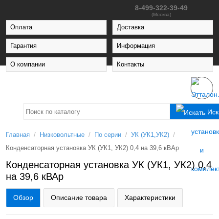
8-499-322-39-49
(Москва)
Оплата
Доставка
Гарантия
Информация
О компании
Контакты
Иск
/
/
/
/
Главная
Низковольтные
По серии
УК (УК1,УК2)
Конденсаторная установка УК (УК1, УК2) 0,4 на 39,6 кВАр
Конденсаторная установка УК (УК1, УК2) 0,4
на 39,6 кВАр
Обзор
Описание товара
Характеристики