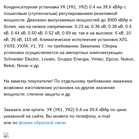
Конденсаторная установка УК (УК1, УК2) 0,4 на 39,6 кВАр с
пошаговым (ступенчатым) регулированием реактивной
мощности. Диапазон выпускаемых мощностей до 3000 кВАр и
более, как на низкое напряжение: 0.23 кв, 0.36 кВ, 0.38 кВ, 0.4
кВ, 0.44 кВ, 0.50 кВ, 0.52 кВ, 0.69 кв, так и на высокое: 6 кВ, 10
кВ, 35 кВ, 110 кВ. Климатическое исполнение установок ХЛ1,
УХЛ3, УХЛ4, У1, У3 - по требованию Заказчика. Сборка
установок осуществляется на импортных комплектующих:
Schneider Electric, Lovato, Gruppo Energia, Vmtec, Epcos, Nukon,
Beluk, Novar и др.
На заметку покупателю! По отдельному требованию заказчика
возможно изготовление установок на другие значения
мощности, степени защиты и др.
Заказать или купить УК (УК1, УК2) 0,4 на 39,6 кВАр
по цене
указанной на сайте, Вы можете по телефону, e-mail
или по
форме обратной связи
.