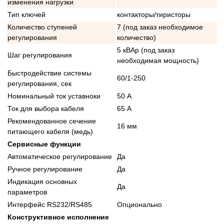
изменения нагрузки
Тип ключей
контакторы/тиристоры
Количество ступеней
7 (под заказ необходимое
регулирования
количество)
5 кВАр (под заказ
Шаг регулирования
необходимая мощность)
Быстродействие системы
60/1-250
регулирования, сек
Номинальный ток уставноки
50 А
Ток для выбора кабеля
65 А
Рекомендованное сечение
16 мм
питающего кабеля (медь)
Сервисные функции
Автоматическое регулирование
Да
Ручное регулирование
Да
Индикация основных
Да
параметров
Интерфейс RS232/RS485
Опционально
Конструктивное исполнение